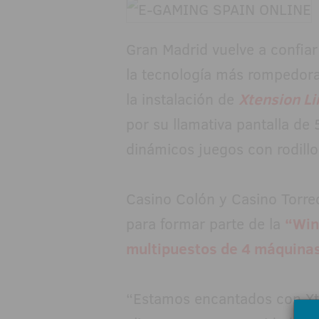
Gran Madrid vuelve a confiar 
la tecnología más rompedora 
la instalación de
Xtension Li
por su llamativa pantalla de
dinámicos juegos con rodillo
Casino Colón y Casino Torr
para formar parte de la
“Win
multipuestos de 4 máquinas 
“Estamos encantados con Xte