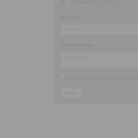
Déjanos tu opinión
Nombre:
Comentarios:
Acepto las
normas de partic
Enviar