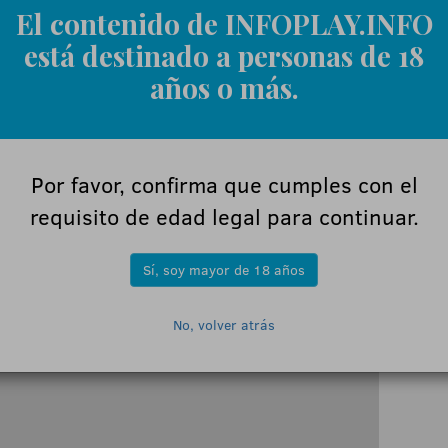
ca de disfrutar de la emoción y el
de
El contenido de INFOPLAY.INFO
ap
casinos”, según ha indicado Sergio
está destinado a personas de 18
.
Ex
eu
etail & Online).
años o más.
.
Ca
su
.
De
ti
AD
Por favor, confirma que cumples con el
.
La
on
requisito de edad legal para continuar.
a 
Le
.
Ca
Sí, soy mayor de 18 años
Ap
nu
.
LO
No, volver atrás