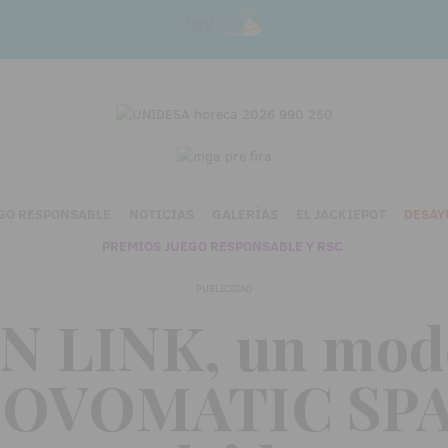
GO RESPONSABLE
NOTICIAS
GALERÍAS
EL JACKIEPOT
DESAY
PREMIOS JUEGO RESPONSABLE Y RSC
PUBLICIDAD
 LINK, un mode
 NOVOMATIC SPA