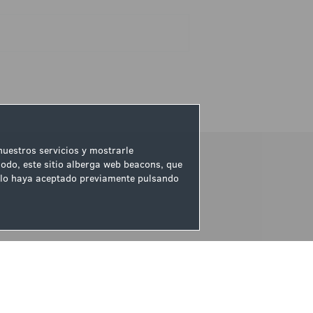
 nuestros servicios y mostrarle
 de uso del portal
|
Partners
odo, este sitio alberga web beacons, que
ue lo haya aceptado previamente pulsando