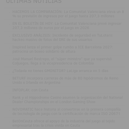
ÚLTIMAS NOTICIAS
.
HACEMOS LA COMPARACIÓN: La Comunitat Valenciana eleva un 8
% su previsión de ingresos por el juego hasta 207,3 millones
.
EN EL BOLETÍN DE HOY: La Comunitat Valenciana prevé ingresar
207,3 millones de euros por el juego en 2026
.
EXCLUSIVO ANÁLISIS: Incidente de seguridad en TuLotero:
hackeo masivo de fotos del DNI de sus usuarios
.
Inspired lanza el primer golpe rumbo a ICE Barcelona 2027:
patrocina un boxeo solidario de altura
.
José Manuel Restrepo, el "súper ministro" que ya supervisó
Coljuegos, llega a la vicepresidencia de Colombia
.
¿Todavía no tienes GMONITOR? LaLiga arranca en 5 días
.
BETURF incorpora carreras de más de 80 hipódromos de Reino
Unido e Irlanda en Argentina
.
INFOPLAY, con Ceuta
.
Rank y el Hippodrome Casino asumen la organización del National
Dealer Championships en el London Gaming Show
.
NOVOMATIC hace historia al convertirse en la primera compañía
de tecnología de juego con la certificación de marca ISO 20671
.
BetOnCeuta ofrece el apoyo de la industria del juego al tejido
empresarial tras la crisis vivida en Ceuta