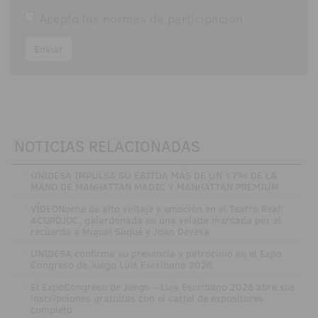
Acepto las
normas de participación
Enviar
NOTICIAS RELACIONADAS
·
UNIDESA IMPULSA SU EBITDA MÁS DE UN 17% DE LA
MANO DE MANHATTAN MAGIC Y MANHATTAN PREMIUM
·
VÍDEONoche de alto voltaje y emoción en el Teatro Real:
ACORDJOC, galardonada en una velada marcada por el
recuerdo a Miquel Suqué y Joan Devesa
·
UNIDESA confirma su presencia y patrocinio en el Expo
Congreso de Juego Luis Escribano 2026
·
El ExpoCongreso de Juego – Luis Escribano 2026 abre sus
inscripciones gratuitas con el cartel de expositores
completo