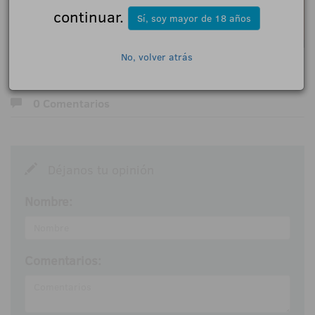
continuar.
Sí, soy mayor de 18 años
No, volver atrás
0 Comentarios
Déjanos tu opinión
Nombre:
Comentarios: