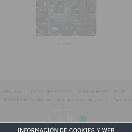
PUBLICIDAD
|
|
|
Aviso Legal
Política de Privacidad
Normas de Participación
|
AVISO LEGAL: Condiciones y términos de uso del portal
Partners
Síguenos en
INFORMACIÓN DE COOKIES Y WEB