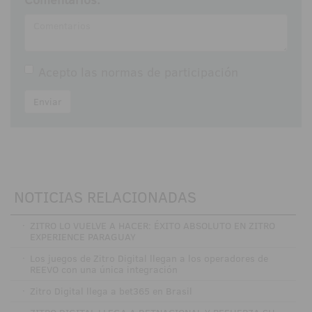
Acepto las
normas de participación
Enviar
NOTICIAS RELACIONADAS
·
ZITRO LO VUELVE A HACER: ÉXITO ABSOLUTO EN ZITRO
EXPERIENCE PARAGUAY
·
Los juegos de Zitro Digital llegan a los operadores de
REEVO con una única integración
·
Zitro Digital llega a bet365 en Brasil