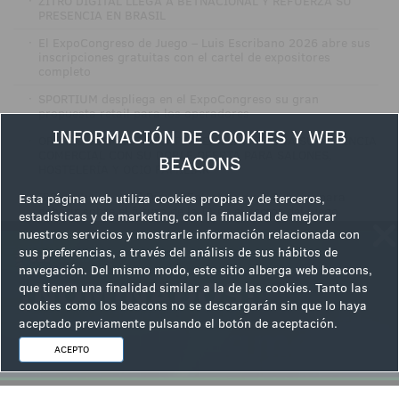
·
ZITRO DIGITAL LLEGA A BETNACIONAL Y REFUERZA SU
PRESENCIA EN BRASIL
·
El ExpoCongreso de Juego – Luis Escribano 2026 abre sus
inscripciones gratuitas con el cartel de expositores
completo
·
SPORTIUM despliega en el ExpoCongreso su gran
propuesta retail para los operadores
INFORMACIÓN DE COOKIES Y WEB
·
ORENES DESPLIEGA EN TORREMOLINOS TODA SU POTENCIA
COMERCIAL CON SU DOBLE OFERTA PARA SALONES,
BEACONS
HOSTELERÍA Y OCIO FAMILIAR
·
IPS participa en el Digital Entertainment Summit para
Esta página web utiliza cookies propias y de terceros,
debatir sobre el futuro de la IA en el sector del juego
estadísticas y de marketing, con la finalidad de mejorar
nuestros servicios y mostrarle información relacionada con
·
LUCKIA volverá a estar presente en el ExpoCongreso de
sus preferencias, a través del análisis de sus hábitos de
Juego - Luis Escribano como expositora y patrocinadora
navegación. Del mismo modo, este sitio alberga web beacons,
·
ZITRO SUPERA LAS 3.200 HORAS DE FORMACIÓN ESG EN
que tienen una finalidad similar a la de las cookies. Tanto las
2025
cookies como los beacons no se descargarán sin que lo haya
aceptado previamente pulsando el botón de aceptación.
ACEPTO