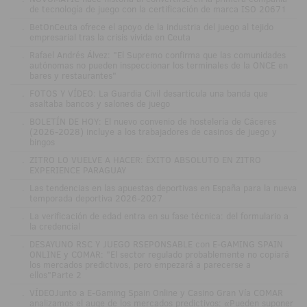
de tecnología de juego con la certificación de marca ISO 20671
.
BetOnCeuta ofrece el apoyo de la industria del juego al tejido
empresarial tras la crisis vivida en Ceuta
.
Rafael Andrés Álvez: "El Supremo confirma que las comunidades
autónomas no pueden inspeccionar los terminales de la ONCE en
bares y restaurantes"
.
FOTOS Y VÍDEO: La Guardia Civil desarticula una banda que
asaltaba bancos y salones de juego
.
BOLETÍN DE HOY: El nuevo convenio de hostelería de Cáceres
(2026-2028) incluye a los trabajadores de casinos de juego y
bingos
.
ZITRO LO VUELVE A HACER: ÉXITO ABSOLUTO EN ZITRO
EXPERIENCE PARAGUAY
.
Las tendencias en las apuestas deportivas en España para la nueva
temporada deportiva 2026-2027
.
La verificación de edad entra en su fase técnica: del formulario a
la credencial
.
DESAYUNO RSC Y JUEGO RSEPONSABLE con E-GAMING SPAIN
ONLINE y COMAR: "El sector regulado probablemente no copiará
los mercados predictivos, pero empezará a parecerse a
ellos"Parte 2
.
VÍDEOJunto a E-Gaming Spain Online y Casino Gran Vía COMAR
analizamos el auge de los mercados predictivos: «Pueden suponer