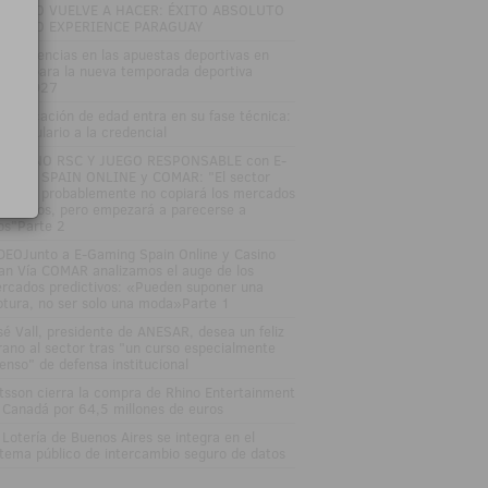
TRO LO VUELVE A HACER: ÉXITO ABSOLUTO
 ZITRO EXPERIENCE PARAGUAY
s tendencias en las apuestas deportivas en
paña para la nueva temporada deportiva
26-2027
 verificación de edad entra en su fase técnica:
l formulario a la credencial
SAYUNO RSC Y JUEGO RESPONSABLE con E-
MING SPAIN ONLINE y COMAR: "El sector
gulado probablemente no copiará los mercados
edictivos, pero empezará a parecerse a
los"Parte 2
DEOJunto a E-Gaming Spain Online y Casino
an Vía COMAR analizamos el auge de los
rcados predictivos: «Pueden suponer una
ptura, no ser solo una moda»Parte 1
sé Vall, presidente de ANESAR, desea un feliz
rano al sector tras "un curso especialmente
tenso" de defensa institucional
tsson cierra la compra de Rhino Entertainment
 Canadá por 64,5 millones de euros
 Lotería de Buenos Aires se integra en el
stema público de intercambio seguro de datos