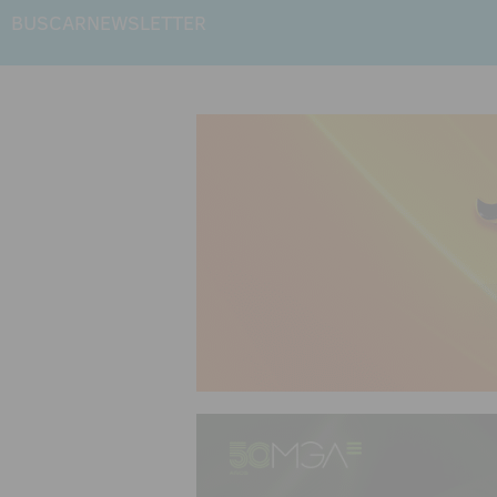
BUSCAR
NEWSLETTER