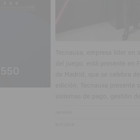
Tecnausa, empresa líder en s
del juego, está presente en 
de Madrid, que se celebra de
edición, Tecnausa presenta 
sistemas de pago, gestión de
INFOPLAY
8/5/2024