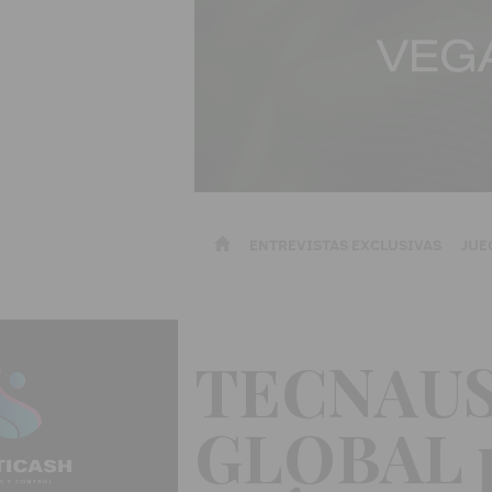
ENTREVISTAS EXCLUSIVAS
JUE
TECNAUSA
GLOBAL pa