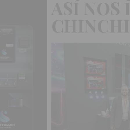
ASÍ NOS
CHINCHI