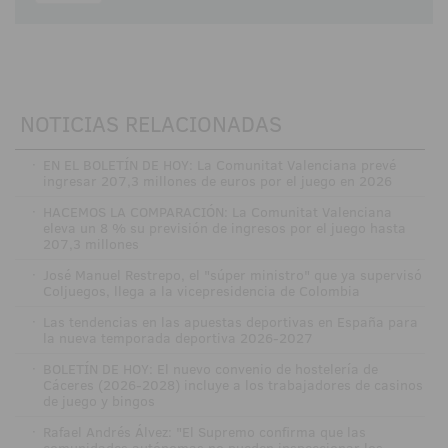
NOTICIAS RELACIONADAS
·
EN EL BOLETÍN DE HOY: La Comunitat Valenciana prevé
ingresar 207,3 millones de euros por el juego en 2026
·
HACEMOS LA COMPARACIÓN: La Comunitat Valenciana
eleva un 8 % su previsión de ingresos por el juego hasta
207,3 millones
·
José Manuel Restrepo, el "súper ministro" que ya supervisó
Coljuegos, llega a la vicepresidencia de Colombia
·
Las tendencias en las apuestas deportivas en España para
la nueva temporada deportiva 2026-2027
·
BOLETÍN DE HOY: El nuevo convenio de hostelería de
Cáceres (2026-2028) incluye a los trabajadores de casinos
de juego y bingos
·
Rafael Andrés Álvez: "El Supremo confirma que las
comunidades autónomas no pueden inspeccionar los