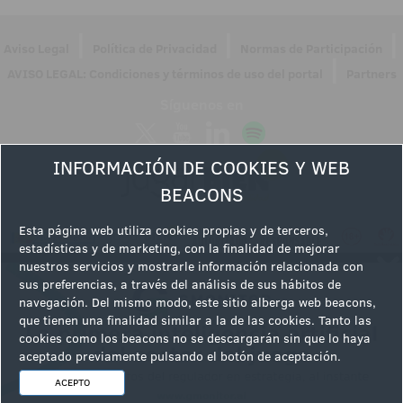
|
|
|
Aviso Legal
Política de Privacidad
Normas de Participación
|
AVISO LEGAL: Condiciones y términos de uso del portal
Partners
Síguenos en
INFORMACIÓN DE COOKIES Y WEB
BEACONS
Esta página web utiliza cookies propias y de terceros,
estadísticas y de marketing, con la finalidad de mejorar
nuestros servicios y mostrarle información relacionada con
sus preferencias, a través del análisis de sus hábitos de
navegación. Del mismo modo, este sitio alberga web beacons,
que tienen una finalidad similar a la de las cookies. Tanto las
cookies como los beacons no se descargarán sin que lo haya
aceptado previamente pulsando el botón de aceptación.
ACEPTO