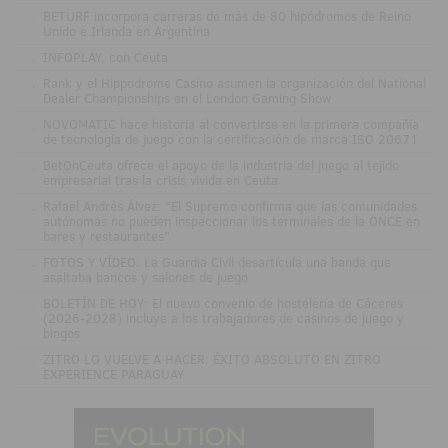
.
BETURF incorpora carreras de más de 80 hipódromos de Reino
Unido e Irlanda en Argentina
.
INFOPLAY, con Ceuta
.
Rank y el Hippodrome Casino asumen la organización del National
Dealer Championships en el London Gaming Show
.
NOVOMATIC hace historia al convertirse en la primera compañía
de tecnología de juego con la certificación de marca ISO 20671
.
BetOnCeuta ofrece el apoyo de la industria del juego al tejido
empresarial tras la crisis vivida en Ceuta
.
Rafael Andrés Álvez: "El Supremo confirma que las comunidades
autónomas no pueden inspeccionar los terminales de la ONCE en
bares y restaurantes"
.
FOTOS Y VÍDEO: La Guardia Civil desarticula una banda que
asaltaba bancos y salones de juego
.
BOLETÍN DE HOY: El nuevo convenio de hostelería de Cáceres
(2026-2028) incluye a los trabajadores de casinos de juego y
bingos
.
ZITRO LO VUELVE A HACER: ÉXITO ABSOLUTO EN ZITRO
EXPERIENCE PARAGUAY