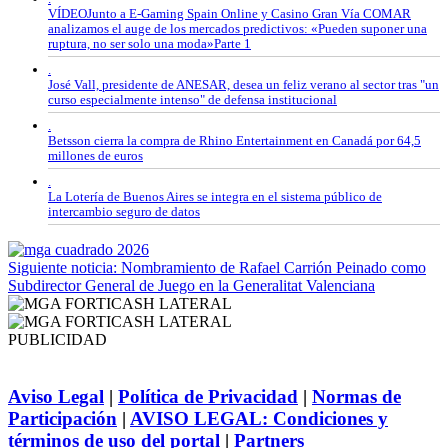
VÍDEOJunto a E-Gaming Spain Online y Casino Gran Vía COMAR
analizamos el auge de los mercados predictivos: «Pueden suponer una
ruptura, no ser solo una moda»Parte 1
.
José Vall, presidente de ANESAR, desea un feliz verano al sector tras "un
curso especialmente intenso" de defensa institucional
.
Betsson cierra la compra de Rhino Entertainment en Canadá por 64,5
millones de euros
.
La Lotería de Buenos Aires se integra en el sistema público de
intercambio seguro de datos
Siguiente noticia: Nombramiento de Rafael Carrión Peinado como
Subdirector General de Juego en la Generalitat Valenciana
PUBLICIDAD
Aviso Legal
|
Política de Privacidad
|
Normas de
Participación
|
AVISO LEGAL: Condiciones y
términos de uso del portal
|
Partners