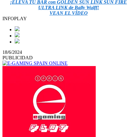
¡ELEVA TU BAR con GOLDEN SUN LINK SUN FIRE
ULTRA LINK de Bally Wulff!
VEAN EL VÍDEO
INFOPLAY
18/6/2024
PUBLICIDAD