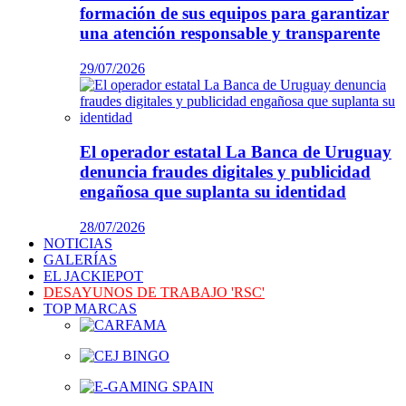
formación de sus equipos para garantizar
una atención responsable y transparente
29/07/2026
El operador estatal La Banca de Uruguay
denuncia fraudes digitales y publicidad
engañosa que suplanta su identidad
28/07/2026
NOTICIAS
GALERÍAS
EL JACKIEPOT
DESAYUNOS DE TRABAJO 'RSC'
TOP MARCAS