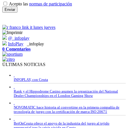
Acepto las
normas de participación
Enviar
@_infoplay
InfoPlay
_infoplay
0 Comentarios
ÚLTIMAS NOTICIAS
.
INFOPLAY, con Ceuta
.
Rank y el Hippodrome Casino asumen la organización del National
Dealer Championships en el London Gaming Show
.
NOVOMATIC hace historia al convertirse en la primera compañía de
tecnología de juego con la certificación de marca ISO 20671
.
BetOnCeuta ofrece el apoyo de la industria del juego al tejido
empresarial tras la crisis vivida en Ceuta