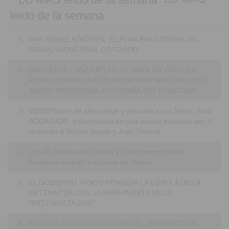
leído de la semana
1.
OPA SOBRE AZKOYEN: EL PLAN PARA CREAR UN
GRUPO INDUSTRIAL COTIZADO
2.
GMONITOR LANZA ATLAS, EL MAPA EN VIVO QUE
REVOLUCIONA LA INTELIGENCIA DE MERCADO DEL
JUEGO PRESENCIAL EN ESPAÑA -ASÍ FUNCIONA-
3.
VÍDEONoche de alto voltaje y emoción en el Teatro Real:
ACORDJOC, galardonada en una velada marcada por el
recuerdo a Miquel Suqué y Joan Devesa
4.
Los 65 casinos de Codere y el Hipódromo de las
Américas saldrán a subasta en México
5.
EL GOBIERNO VASCO RENUEVA LA CÚPULA DE LA
ERTZAINTZA CON LA MIRA PUESTA EN LA
"ERTZAINTZA 2030"
6.
ANÁLISIS EXCLUSIVO INFOPLAY ¿SERPIENTE DE