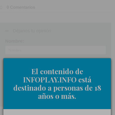
0 Comentarios
Déjanos tu opinión
Nombre:
Comentarios:
El contenido de
INFOPLAY.INFO está
destinado a personas de 18
Acepto las
normas de participación
años o más.
Enviar
< Volver a Opiniones