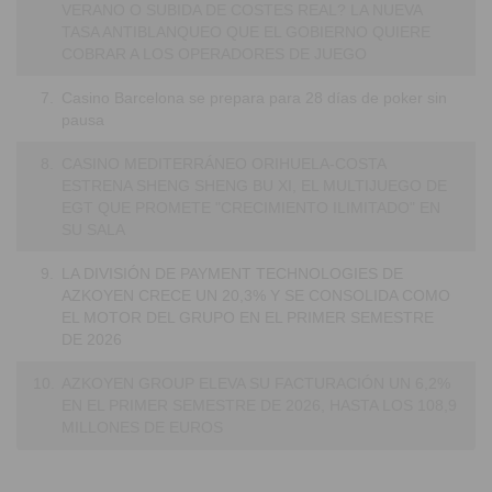
VERANO O SUBIDA DE COSTES REAL? LA NUEVA
TASA ANTIBLANQUEO QUE EL GOBIERNO QUIERE
COBRAR A LOS OPERADORES DE JUEGO
7.
Casino Barcelona se prepara para 28 días de poker sin
pausa
8.
CASINO MEDITERRÁNEO ORIHUELA-COSTA
ESTRENA SHENG SHENG BU XI, EL MULTIJUEGO DE
EGT QUE PROMETE "CRECIMIENTO ILIMITADO" EN
SU SALA
9.
LA DIVISIÓN DE PAYMENT TECHNOLOGIES DE
AZKOYEN CRECE UN 20,3% Y SE CONSOLIDA COMO
EL MOTOR DEL GRUPO EN EL PRIMER SEMESTRE
DE 2026
10.
AZKOYEN GROUP ELEVA SU FACTURACIÓN UN 6,2%
EN EL PRIMER SEMESTRE DE 2026, HASTA LOS 108,9
MILLONES DE EUROS