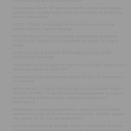
empresarial tras la crisis vivida en Ceuta
.
Rafael Andrés Álvez: "El Supremo confirma que las comunidades
autónomas no pueden inspeccionar los terminales de la ONCE en
bares y restaurantes"
.
FOTOS Y VÍDEO: La Guardia Civil desarticula una banda que
asaltaba bancos y salones de juego
.
BOLETÍN DE HOY: El nuevo convenio de hostelería de Cáceres
(2026-2028) incluye a los trabajadores de casinos de juego y
bingos
.
ZITRO LO VUELVE A HACER: ÉXITO ABSOLUTO EN ZITRO
EXPERIENCE PARAGUAY
.
Las tendencias en las apuestas deportivas en España para la nueva
temporada deportiva 2026-2027
.
La verificación de edad entra en su fase técnica: del formulario a
la credencial
.
DESAYUNO RSC Y JUEGO RESPONSABLE con E-GAMING SPAIN
ONLINE y COMAR: "El sector regulado probablemente no copiará
los mercados predictivos, pero empezará a parecerse a
ellos"Parte 2
.
VÍDEOJunto a E-Gaming Spain Online y Casino Gran Vía COMAR
analizamos el auge de los mercados predictivos: «Pueden suponer
una ruptura, no ser solo una moda»Parte 1
.
José Vall, presidente de ANESAR, desea un feliz verano al sector
tras "un curso especialmente intenso" de defensa institucional