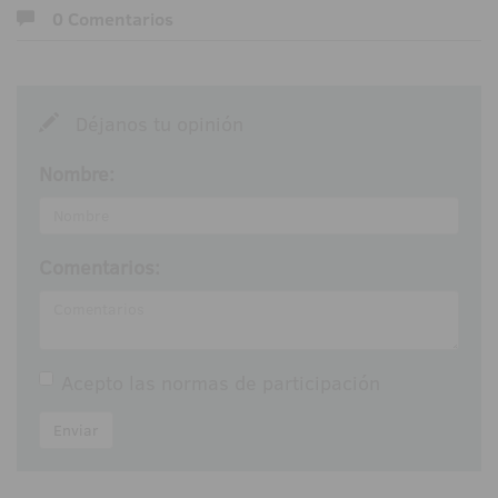
0 Comentarios
Déjanos tu opinión
Nombre:
Comentarios:
Acepto las
normas de participación
Enviar