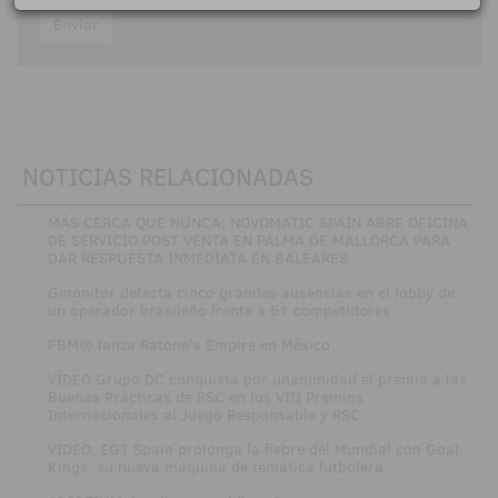
Enviar
NOTICIAS RELACIONADAS
·
MÁS CERCA QUE NUNCA: NOVOMATIC SPAIN ABRE OFICINA
DE SERVICIO POST VENTA EN PALMA DE MALLORCA PARA
DAR RESPUESTA INMEDIATA EN BALEARES
·
Gmonitor detecta cinco grandes ausencias en el lobby de
un operador brasileño frente a 61 competidores
·
FBM® lanza Ratone’s Empire en México
·
VÍDEO Grupo DC conquista por unanimidad el premio a las
Buenas Prácticas de RSC en los VIII Premios
Internacionales al Juego Responsable y RSC
·
VÍDEO: EGT Spain prolonga la fiebre del Mundial con Goal
Kings, su nueva máquina de temática futbolera