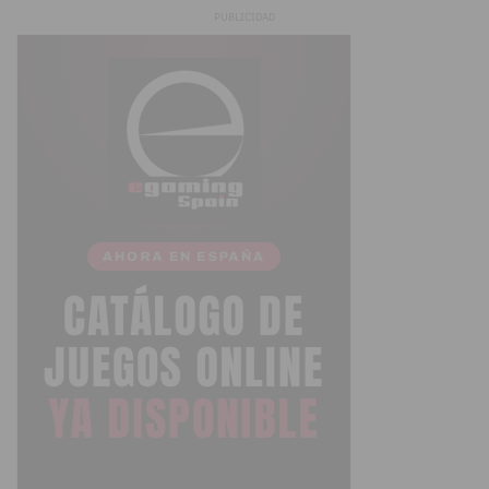
PUBLICIDAD