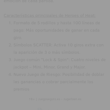
emoción de cada partida.
Características principales de Heroes of Heat:
Formato de 5 rodillos y hasta 100 líneas de
pago: Más oportunidades de ganar en cada
giro.
Símbolos SCATTER: Activa 10 giros extra con
la aparición de 3 o más símbolos.
Juego común "Lock & Spin": Cuatro niveles de
jackpot – Mini, Minor, Grand y Major.
Nuevo Juego de Riesgo: Posibilidad de doblar
las ganancias o cobrar parcialmente los
premios
18+ | Juegoseguro.es - Jugarbien.es