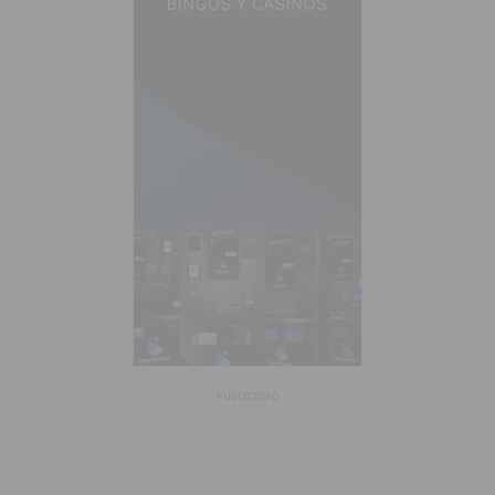
PUBLICIDAD