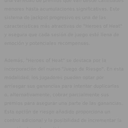
una variedad de premios que van desde cantidades
menores hasta acumulaciones significativas. Este
sistema de jackpot progresivo es una de las
características más atractivas de "Heroes of Heat"
y asegura que cada sesión de juego esté llena de
emoción y potenciales recompensas.
Además, "Heroes of Heat" se destaca por la
incorporación del nuevo "Juego de Riesgo". En esta
modalidad, los jugadores pueden optar por
arriesgar sus ganancias para intentar duplicarlas
o, alternativamente, cobrar parcialmente sus
premios para asegurar una parte de las ganancias.
Esta opción de riesgo añadido proporciona un
control adicional y la posibilidad de incrementar la