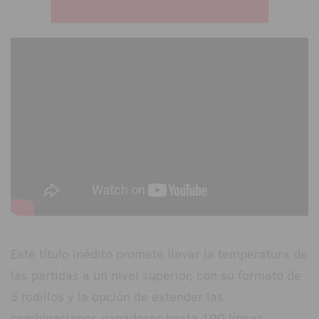
Este título inédito promete llevar la temperatura de
las partidas a un nivel superior, con su formato de
5 rodillos y la opción de extender las
combinaciones ganadoras hasta 100 líneas,