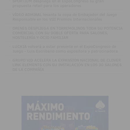
·
SPORTIUM despliega en el ExpoCongreso su gran
propuesta retail para los operadores
·
VÍDEO ADMIRAL levanta la copa de Embajador del Juego
Responsable en los VIII Premios Internacionales
·
ORENES DESPLIEGA EN TORREMOLINOS TODA SU POTENCIA
COMERCIAL CON SU DOBLE OFERTA PARA SALONES,
HOSTELERÍA Y OCIO FAMILIAR
·
LUCKIA volverá a estar presente en el ExpoCongreso de
Juego - Luis Escribano como expositora y patrocinadora
·
GRUPO VID ACELERA LA EXPANSIÓN NACIONAL DE CLOVER
LINK ELEMENTS CON SU INSTALACIÓN EN LOS 30 SALONES
DE LA COMPAÑÍA