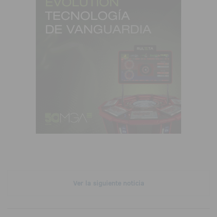
Ver la siguiente noticia