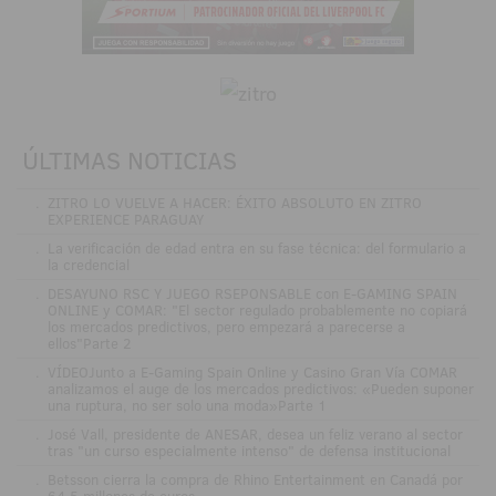
ÚLTIMAS NOTICIAS
.
ZITRO LO VUELVE A HACER: ÉXITO ABSOLUTO EN ZITRO
EXPERIENCE PARAGUAY
.
La verificación de edad entra en su fase técnica: del formulario a
la credencial
.
DESAYUNO RSC Y JUEGO RSEPONSABLE con E-GAMING SPAIN
ONLINE y COMAR: "El sector regulado probablemente no copiará
los mercados predictivos, pero empezará a parecerse a
ellos"Parte 2
.
VÍDEOJunto a E-Gaming Spain Online y Casino Gran Vía COMAR
analizamos el auge de los mercados predictivos: «Pueden suponer
una ruptura, no ser solo una moda»Parte 1
.
José Vall, presidente de ANESAR, desea un feliz verano al sector
tras "un curso especialmente intenso" de defensa institucional
.
Betsson cierra la compra de Rhino Entertainment en Canadá por