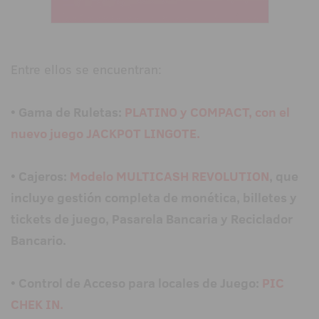
Entre ellos se encuentran:
• Gama de Ruletas:
PLATINO y COMPACT, con el
nuevo juego JACKPOT LINGOTE.
• Cajeros:
Modelo MULTICASH REVOLUTION
, que
incluye gestión completa de monética, billetes y
tickets de juego, Pasarela Bancaria y Reciclador
Bancario.
• Control de Acceso para locales de Juego:
PIC
CHEK IN.