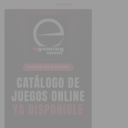
PUBLICIDAD