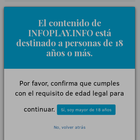
El contenido de
INFOPLAY.INFO está
NOTICIAS RELACIONADAS
destinado a personas de 18
·
La verificación de edad entra en su fase técnica: del
años o más.
formulario a la credencial
·
DESAYUNO RSC Y JUEGO RSEPONSABLE con E-GAMING
SPAIN ONLINE y COMAR: "El sector regulado probablemente
no copiará los mercados predictivos, pero empezará a
parecerse a ellos"Parte 2
Por favor, confirma que cumples
·
El Ejecutivo socialdemócrata danés convoca nuevas
licencias de casino de hasta diez añosPUBLICAMOS LA
con el requisito de edad legal para
CONVOCATORIA
·
Betsson cierra la compra de Rhino Entertainment en
continuar.
Sí, soy mayor de 18 años
Canadá por 64,5 millones de euros
·
José Vall, presidente de ANESAR, desea un feliz verano al
sector tras "un curso especialmente intenso" de defensa
No, volver atrás
institucional
·
VÍDEOJunto a E-Gaming Spain Online y Casino Gran Vía