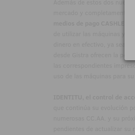
Además de estos dos nuevos 
mercado y completamente ho
medios de pago CASHLES
de utilizar las máquinas y di
dinero en efectivo, ya sea a 
desde Gistra ofrecen la posi
las correspondientes impresor
uso de las máquinas para su 
IDENTITU, el control de ac
que continúa su evolución po
numerosas CC.AA. y su próx
pendientes de actualizar su 