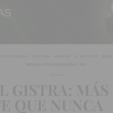
GO RESPONSABLE
NOTICIAS
GALERÍAS
EL JACKIEPOT
DESAY
PREMIOS JUEGO RESPONSABLE Y RSC
PUBLICIDAD
L GISTRA: MÁS
E QUE NUNCA