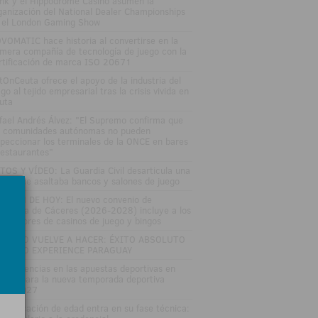
nk y el Hippodrome Casino asumen la
ganización del National Dealer Championships
 el London Gaming Show
VOMATIC hace historia al convertirse en la
imera compañía de tecnología de juego con la
rtificación de marca ISO 20671
tOnCeuta ofrece el apoyo de la industria del
go al tejido empresarial tras la crisis vivida en
uta
fael Andrés Álvez: "El Supremo confirma que
s comunidades autónomas no pueden
speccionar los terminales de la ONCE en bares
restaurantes"
TOS Y VÍDEO: La Guardia Civil desarticula una
nda que asaltaba bancos y salones de juego
LETÍN DE HOY: El nuevo convenio de
stelería de Cáceres (2026-2028) incluye a los
abajadores de casinos de juego y bingos
TRO LO VUELVE A HACER: ÉXITO ABSOLUTO
 ZITRO EXPERIENCE PARAGUAY
s tendencias en las apuestas deportivas en
paña para la nueva temporada deportiva
26-2027
 verificación de edad entra en su fase técnica: