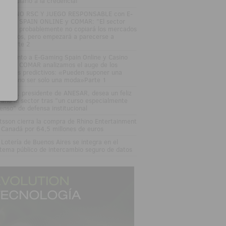
l formulario a la credencial
SAYUNO RSC Y JUEGO RESPONSABLE con E-
MING SPAIN ONLINE y COMAR: "El sector
gulado probablemente no copiará los mercados
edictivos, pero empezará a parecerse a
los"Parte 2
DEOJunto a E-Gaming Spain Online y Casino
an Vía COMAR analizamos el auge de los
rcados predictivos: «Pueden suponer una
ptura, no ser solo una moda»Parte 1
sé Vall, presidente de ANESAR, desea un feliz
rano al sector tras "un curso especialmente
tenso" de defensa institucional
tsson cierra la compra de Rhino Entertainment
 Canadá por 64,5 millones de euros
 Lotería de Buenos Aires se integra en el
stema público de intercambio seguro de datos