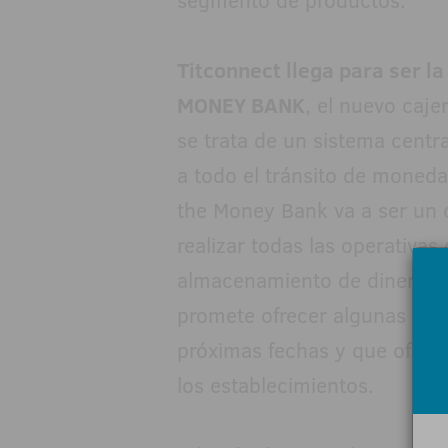
segmento de productos.
Titconnect llega para ser la
MONEY BANK
, el nuevo caje
se trata de un sistema centr
a todo el tránsito de monedas 
the Money Bank va a ser un 
realizar todas las operativa
almacenamiento de dinero, d
promete ofrecer algunas nov
próximas fechas y que ofrec
los establecimientos.