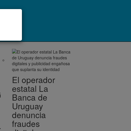
El operador
estatal La
G
Banca de
Uruguay
denuncia
fraudes
r