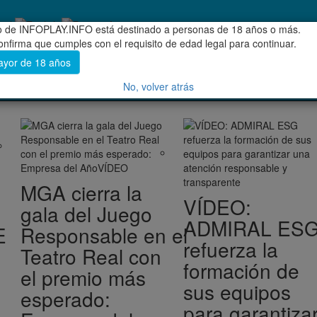
do de INFOPLAY.INFO está destinado a personas de 18 años o más.
confirma que cumples con el requisito de edad legal para continuar.
ayor de 18 años
ENTREVISTAS EXCLUSIVAS
No, volver atrás
MGA cierra la
VÍDEO:
gala del Juego
ADMIRAL ES
E
Responsable en el
refuerza la
Teatro Real con
formación de
el premio más
sus equipos
esperado:
para garantiza