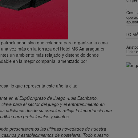
.
Castil
operad
apues
.
LO MÁ
.
atrocinador, sino que colabora para organizar la cena
Aristo
r una vez más en la terraza del Hotel MS Amaragua en
Link: 
tentes un ambiente más relajado y distendido donde
radable en la mejor compañía, amenizado por
sa, lo que representa este año la cita:
nte en el ExpCongreso de Juego -Luis Escribano,
lave para el sector del juego y el entretenimiento en
las ediciones desde su creación refleja la importancia que
dible para profesionales y clientes.
onde presentaremos las últimas novedades de nuestra
casinos y establecimientos de hostelería. Todo nuestro