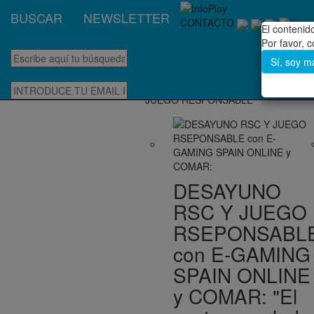
BUSCAR
NEWSLETTER
CONTACTO
El conteni
Por favor, 
Sí, soy m
JUEGO RESPONSABLE
DESAYUNO
RSC Y JUEGO
RSEPONSABL
con E-GAMING
SPAIN ONLINE
y COMAR: "El