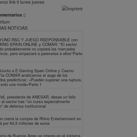
omentarios
MAS NOTICIAS
YUNO RSC Y JUEGO RSEPONSABLE con
ING SPAIN ONLINE y COMAR: "El sector
do probablemente no copiará los mercados
tivos, pero empezará a parecerse a ellos"Parte
Junto a E-Gaming Spain Online y Casino
Vía COMAR analizamos el auge de los
os predictivos: «Pueden suponer una ruptura,
 solo una moda»Parte 1
all, presidente de ANESAR, desea un feliz
 al sector tras "un curso especialmente
o" de defensa institucional
n cierra la compra de Rhino Entertainment en
 por 64,5 millones de euros
ería de Buenos Aires se integra en el sistema