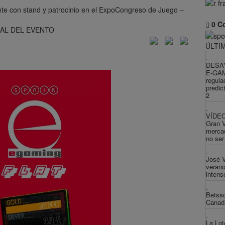
0 C
IAL DEL EVENTO
ÚLTI
.
DESA
E-GAM
regula
predic
2
.
VÍDEO
Gran 
mercad
no ser
.
José V
verano
intens
.
Betsso
Canadá
.
La Lot