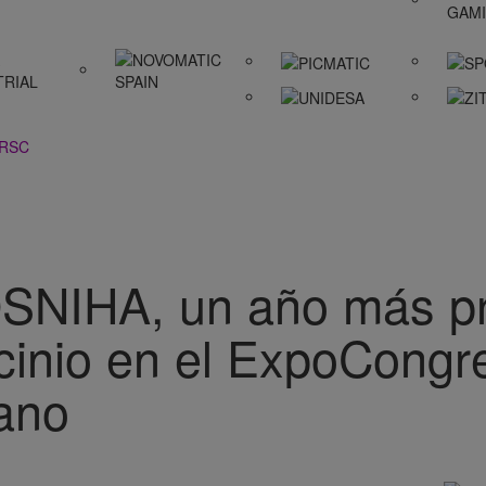
 RSC
IHA, un año más pr
ocinio en el ExpoCong
bano