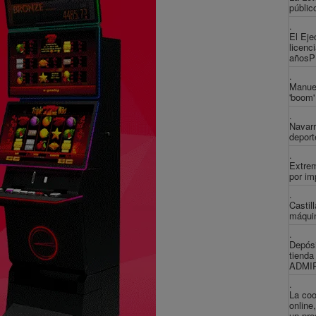
públic
.
El Eje
licenc
años
.
Manuel
'boom'
.
Navarr
deport
.
Extrem
por im
.
Castil
máquin
.
Depósi
tienda
ADMIRA
.
La coo
online
un pre