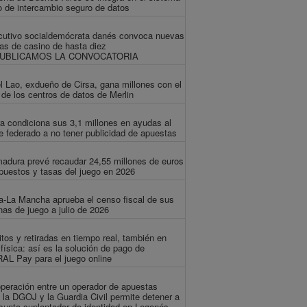
o de intercambio seguro de datos
cutivo socialdemócrata danés convoca nuevas
ias de casino de hasta diez
PUBLICAMOS LA CONVOCATORIA
 Lao, exdueño de Cirsa, gana millones con el
 de los centros de datos de Merlin
a condiciona sus 3,1 millones en ayudas al
e federado a no tener publicidad de apuestas
adura prevé recaudar 24,55 millones de euros
puestos y tasas del juego en 2026
la-La Mancha aprueba el censo fiscal de sus
as de juego a julio de 2026
tos y retiradas en tiempo real, también en
 física: así es la solución de pago de
L Pay para el juego online
peración entre un operador de apuestas
, la DGOJ y la Guardia Civil permite detener a
sunto suplantador de identidad en Leganés