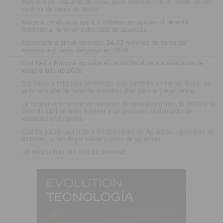
.
Manuel Lao, exdueño de Cirsa, gana millones con el 'boom' de los
centros de datos de Merlin
.
Navarra condiciona sus 3,1 millones en ayudas al deporte
federado a no tener publicidad de apuestas
.
Extremadura prevé recaudar 24,55 millones de euros por
impuestos y tasas del juego en 2026
.
Castilla-La Mancha aprueba el censo fiscal de sus máquinas de
juego a julio de 2026
.
Depósitos y retiradas en tiempo real, también en tienda física: así
es la solución de pago de ADMIRAL Pay para el juego online
.
La cooperación entre un operador de apuestas online, la DGOJ y la
Guardia Civil permite detener a un presunto suplantador de
identidad en Leganés
.
Castilla y León autoriza a Mediterránea de Apuestas, operadora de
RETAbet, a desplegar nueve puntos de apuestas
.
LO MÁS LEÍDO DEL FIN DE SEMANA