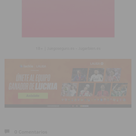
18+ | Juegoseguro.es - Jugarbien.es
0 Comentarios