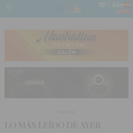
Menú
PUBLICIDAD
LO MÁS LEÍDO DE AYER