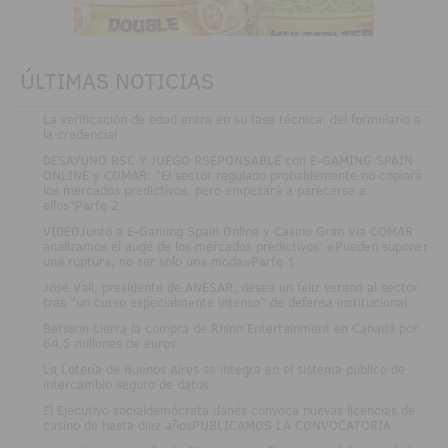
ÚLTIMAS NOTICIAS
.
La verificación de edad entra en su fase técnica: del formulario a
la credencial
.
DESAYUNO RSC Y JUEGO RSEPONSABLE con E-GAMING SPAIN
ONLINE y COMAR: "El sector regulado probablemente no copiará
los mercados predictivos, pero empezará a parecerse a
ellos"Parte 2
.
VÍDEOJunto a E-Gaming Spain Online y Casino Gran Vía COMAR
analizamos el auge de los mercados predictivos: «Pueden suponer
una ruptura, no ser solo una moda»Parte 1
.
José Vall, presidente de ANESAR, desea un feliz verano al sector
tras "un curso especialmente intenso" de defensa institucional
.
Betsson cierra la compra de Rhino Entertainment en Canadá por
64,5 millones de euros
.
La Lotería de Buenos Aires se integra en el sistema público de
intercambio seguro de datos
.
El Ejecutivo socialdemócrata danés convoca nuevas licencias de
casino de hasta diez añosPUBLICAMOS LA CONVOCATORIA