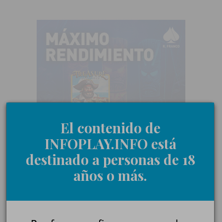
El contenido de
INFOPLAY.INFO está
destinado a personas de 18
años o más.