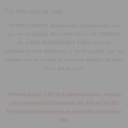
ANTONIO DURÁN, doblemente protagonista, una
por ser el elegido del Jurado de los VII PREMIOS
AL JUEGO RESPONSABLE Y RSC como el
empresario más destacado y, de otra parte, por ser
número uno en visitas de nuestros atentos lectores
en el día de ayer.
Antonio Durán, CEO de E-Gaming Spain, elegido
por unanimidad Empresario del Año en los VII
Premios Internacionales al Juego Responsable y
RSC