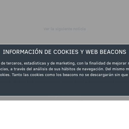
Ver la siguiente noticia
INFORMACIÓN DE COOKIES Y WEB BEACONS
 de terceros, estadísticas y de marketing, con la finalidad de mejorar
cias, a través del análisis de sus hábitos de navegación. Del mismo m
 cookies. Tanto las cookies como los beacons no se descargarán sin q
acidad
|
Normas de Participación
|
AVISO LEGAL: Condiciones y términos
Síguenos en