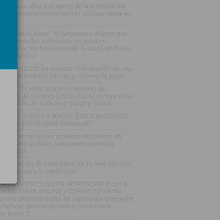
tOnCeuta ofrece el apoyo de la industria del
go al tejido empresarial tras la crisis vivida en
uta
fael Andrés Álvez: "El Supremo confirma que
s comunidades autónomas no pueden
speccionar los terminales de la ONCE en bares
restaurantes"
TOS Y VÍDEO: La Guardia Civil desarticula una
nda que asaltaba bancos y salones de juego
LETÍN DE HOY: El nuevo convenio de
stelería de Cáceres (2026-2028) incluye a los
abajadores de casinos de juego y bingos
TRO LO VUELVE A HACER: ÉXITO ABSOLUTO
 ZITRO EXPERIENCE PARAGUAY
s tendencias en las apuestas deportivas en
paña para la nueva temporada deportiva
26-2027
 verificación de edad entra en su fase técnica:
l formulario a la credencial
SAYUNO RSC Y JUEGO RESPONSABLE con E-
MING SPAIN ONLINE y COMAR: "El sector
gulado probablemente no copiará los mercados
edictivos, pero empezará a parecerse a
los"Parte 2