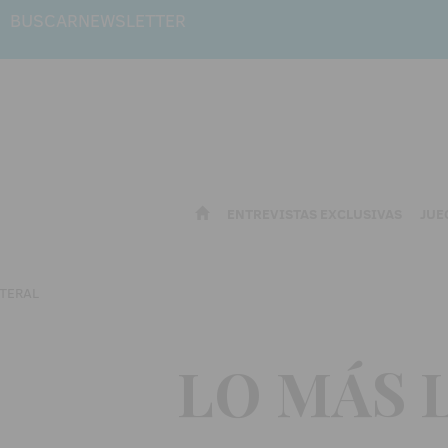
BUSCAR
NEWSLETTER
ENTREVISTAS EXCLUSIVAS
JUE
LO MÁS 