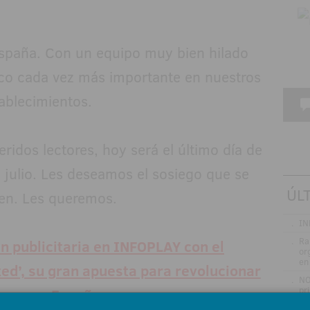
España. Con un equipo muy bien hilado
co cada vez más importante en nuestros
ablecimientos.
idos lectores, hoy será el último día de
 julio. Les deseamos el sosiego que se
ÚL
en. Les queremos.
.
IN
.
Ra
 publicitaria en INFOPLAY con el
or
en
ed’, su gran apuesta para revolucionar
.
NO
pr
juego en España
ce