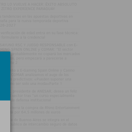
TRO LO VUELVE A HACER: ÉXITO ABSOLUTO
 ZITRO EXPERIENCE PARAGUAY
s tendencias en las apuestas deportivas en
paña para la nueva temporada deportiva
26-2027
 verificación de edad entra en su fase técnica:
l formulario a la credencial
SAYUNO RSC Y JUEGO RESPONSABLE con E-
MING SPAIN ONLINE y COMAR: "El sector
gulado probablemente no copiará los mercados
edictivos, pero empezará a parecerse a
los"Parte 2
DEOJunto a E-Gaming Spain Online y Casino
an Vía COMAR analizamos el auge de los
rcados predictivos: «Pueden suponer una
ptura, no ser solo una moda»Parte 1
sé Vall, presidente de ANESAR, desea un feliz
rano al sector tras "un curso especialmente
tenso" de defensa institucional
tsson cierra la compra de Rhino Entertainment
 Canadá por 64,5 millones de euros
 Lotería de Buenos Aires se integra en el
stema público de intercambio seguro de datos