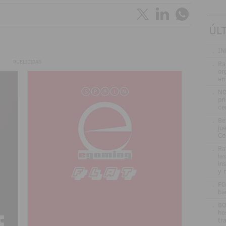
ÚL
.
IN
PUBLICIDAD
.
Ra
or
en
.
NO
pr
ce
.
Be
jue
Ce
.
Ra
la
in
y 
.
FO
ba
.
BO
ho
tr