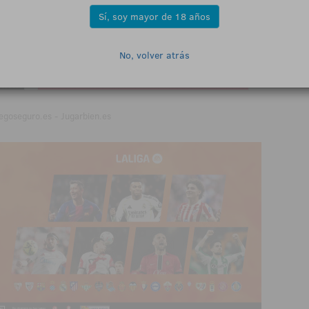
Sí, soy mayor de 18 años
No, volver atrás
egoseguro.es - Jugarbien.es