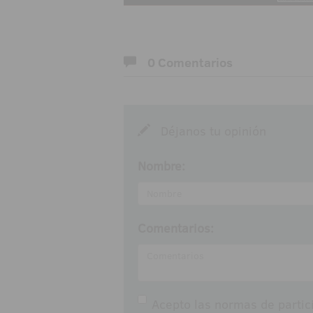
0 Comentarios
Déjanos tu opinión
Nombre:
Comentarios:
Acepto las
normas de partic