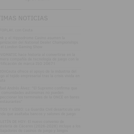
TIMAS NOTICIAS
FOPLAY, con Ceuta
nk y el Hippodrome Casino asumen la
ganización del National Dealer Championships
 el London Gaming Show
VOMATIC hace historia al convertirse en la
imera compañía de tecnología de juego con la
rtificación de marca ISO 20671
tOnCeuta ofrece el apoyo de la industria del
go al tejido empresarial tras la crisis vivida en
uta
fael Andrés Álvez: "El Supremo confirma que
s comunidades autónomas no pueden
speccionar los terminales de la ONCE en bares
restaurantes"
TOS Y VÍDEO: La Guardia Civil desarticula una
nda que asaltaba bancos y salones de juego
LETÍN DE HOY: El nuevo convenio de
stelería de Cáceres (2026-2028) incluye a los
abajadores de casinos de juego y bingos