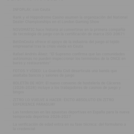
.
INFOPLAY, con Ceuta
.
Rank y el Hippodrome Casino asumen la organización del National
Dealer Championships en el London Gaming Show
.
NOVOMATIC hace historia al convertirse en la primera compañía
de tecnología de juego con la certificación de marca ISO 20671
.
BetOnCeuta ofrece el apoyo de la industria del juego al tejido
empresarial tras la crisis vivida en Ceuta
.
Rafael Andrés Álvez: "El Supremo confirma que las comunidades
autónomas no pueden inspeccionar los terminales de la ONCE en
bares y restaurantes"
.
FOTOS Y VÍDEO: La Guardia Civil desarticula una banda que
asaltaba bancos y salones de juego
.
BOLETÍN DE HOY: El nuevo convenio de hostelería de Cáceres
(2026-2028) incluye a los trabajadores de casinos de juego y
bingos
.
ZITRO LO VUELVE A HACER: ÉXITO ABSOLUTO EN ZITRO
EXPERIENCE PARAGUAY
.
Las tendencias en las apuestas deportivas en España para la nueva
temporada deportiva 2026-2027
.
La verificación de edad entra en su fase técnica: del formulario a
la credencial