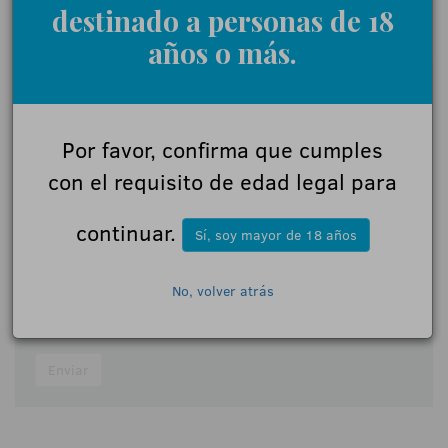
destinado a personas de 18
años o más.
Déjanos tu opinión
Nombre:
Por favor, confirma que cumples
con el requisito de edad legal para
Comentarios:
continuar.
Sí, soy mayor de 18 años
No, volver atrás
Acepto las
normas de participación
Enviar