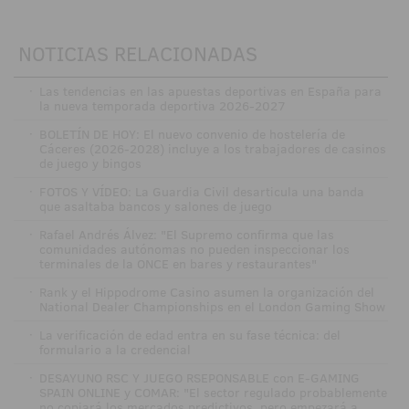
NOTICIAS RELACIONADAS
·
Las tendencias en las apuestas deportivas en España para
la nueva temporada deportiva 2026-2027
·
BOLETÍN DE HOY: El nuevo convenio de hostelería de
Cáceres (2026-2028) incluye a los trabajadores de casinos
de juego y bingos
·
FOTOS Y VÍDEO: La Guardia Civil desarticula una banda
que asaltaba bancos y salones de juego
·
Rafael Andrés Álvez: "El Supremo confirma que las
comunidades autónomas no pueden inspeccionar los
terminales de la ONCE en bares y restaurantes"
·
Rank y el Hippodrome Casino asumen la organización del
National Dealer Championships en el London Gaming Show
·
La verificación de edad entra en su fase técnica: del
formulario a la credencial
·
DESAYUNO RSC Y JUEGO RSEPONSABLE con E-GAMING
SPAIN ONLINE y COMAR: "El sector regulado probablemente
no copiará los mercados predictivos, pero empezará a