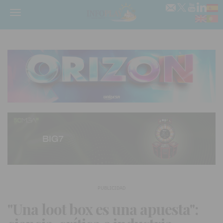
Menú
PUBLICIDAD
"Una loot box es una apuesta":