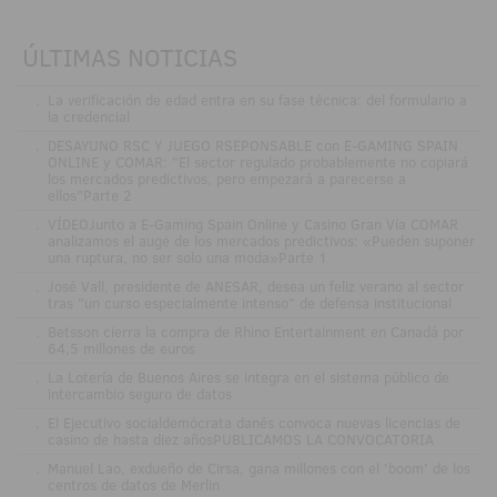
ÚLTIMAS NOTICIAS
.
La verificación de edad entra en su fase técnica: del formulario a
la credencial
.
DESAYUNO RSC Y JUEGO RSEPONSABLE con E-GAMING SPAIN
ONLINE y COMAR: "El sector regulado probablemente no copiará
los mercados predictivos, pero empezará a parecerse a
ellos"Parte 2
.
VÍDEOJunto a E-Gaming Spain Online y Casino Gran Vía COMAR
analizamos el auge de los mercados predictivos: «Pueden suponer
una ruptura, no ser solo una moda»Parte 1
.
José Vall, presidente de ANESAR, desea un feliz verano al sector
tras "un curso especialmente intenso" de defensa institucional
.
Betsson cierra la compra de Rhino Entertainment en Canadá por
64,5 millones de euros
.
La Lotería de Buenos Aires se integra en el sistema público de
intercambio seguro de datos
.
El Ejecutivo socialdemócrata danés convoca nuevas licencias de
casino de hasta diez añosPUBLICAMOS LA CONVOCATORIA
.
Manuel Lao, exdueño de Cirsa, gana millones con el 'boom' de los
centros de datos de Merlin