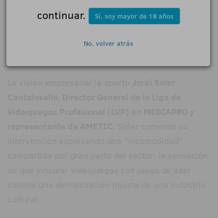
esta mentalidad se expande incluso a la
continuar.
Sí, soy mayor de 18 años
"gamificación" de las inversiones financieras y la
bolsa.
No, volver atrás
La visión empresarial la aportó
Jordi Soler
Cantalosella, Director General de la Liga de
Videojuegos Profesional (LVP) en MEDIAPRO y
representante de AMETIC.
Soler comenzó su
intervención expresando una "incomodidad"
compartida por gran parte del sector: la sensación
de que vincular videojuegos con juego de azar
supone una demonización injusta de una industria
cultural.