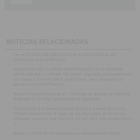
NOTICIAS RELACIONADAS
·
La verificación de edad entra en su fase técnica: del
formulario a la credencial
·
DESAYUNO RSC Y JUEGO RSEPONSABLE con E-GAMING
SPAIN ONLINE y COMAR: "El sector regulado probablemente
no copiará los mercados predictivos, pero empezará a
parecerse a ellos"Parte 2
·
Navarra condiciona sus 3,1 millones en ayudas al deporte
federado a no tener publicidad de apuestas
·
VÍDEOJunto a E-Gaming Spain Online y Casino Gran Vía
COMAR analizamos el auge de los mercados predictivos:
«Pueden suponer una ruptura, no ser solo una moda»Parte
1
·
Betano y el FC Porto renuevan su alianza hasta 2029