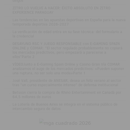
bingos
.
ZITRO LO VUELVE A HACER: ÉXITO ABSOLUTO EN ZITRO
EXPERIENCE PARAGUAY
.
Las tendencias en las apuestas deportivas en España para la nueva
temporada deportiva 2026-2027
.
La verificación de edad entra en su fase técnica: del formulario a
la credencial
.
DESAYUNO RSC Y JUEGO RESPONSABLE con E-GAMING SPAIN
ONLINE y COMAR: "El sector regulado probablemente no copiará
los mercados predictivos, pero empezará a parecerse a
ellos"Parte 2
.
VÍDEOJunto a E-Gaming Spain Online y Casino Gran Vía COMAR
analizamos el auge de los mercados predictivos: «Pueden suponer
una ruptura, no ser solo una moda»Parte 1
.
José Vall, presidente de ANESAR, desea un feliz verano al sector
tras "un curso especialmente intenso" de defensa institucional
.
Betsson cierra la compra de Rhino Entertainment en Canadá por
64,5 millones de euros
.
La Lotería de Buenos Aires se integra en el sistema público de
intercambio seguro de datos