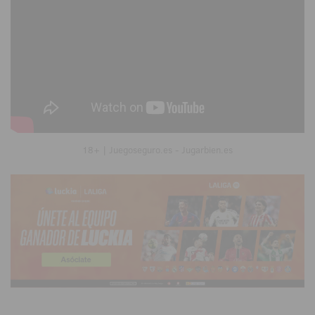
18+ | Juegoseguro.es - Jugarbien.es