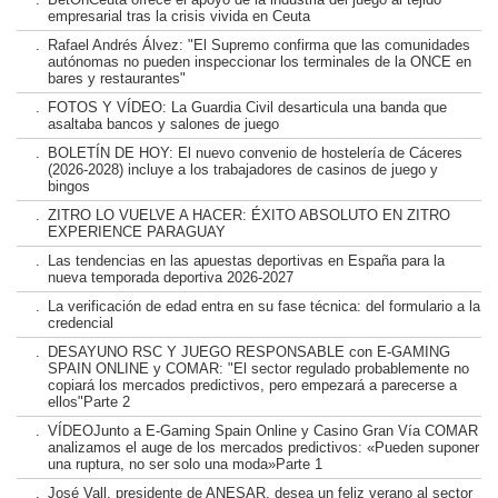
empresarial tras la crisis vivida en Ceuta
.
Rafael Andrés Álvez: "El Supremo confirma que las comunidades
autónomas no pueden inspeccionar los terminales de la ONCE en
bares y restaurantes"
.
FOTOS Y VÍDEO: La Guardia Civil desarticula una banda que
asaltaba bancos y salones de juego
.
BOLETÍN DE HOY: El nuevo convenio de hostelería de Cáceres
(2026-2028) incluye a los trabajadores de casinos de juego y
bingos
.
ZITRO LO VUELVE A HACER: ÉXITO ABSOLUTO EN ZITRO
EXPERIENCE PARAGUAY
.
Las tendencias en las apuestas deportivas en España para la
nueva temporada deportiva 2026-2027
.
La verificación de edad entra en su fase técnica: del formulario a la
credencial
.
DESAYUNO RSC Y JUEGO RESPONSABLE con E-GAMING
SPAIN ONLINE y COMAR: "El sector regulado probablemente no
copiará los mercados predictivos, pero empezará a parecerse a
ellos"Parte 2
.
VÍDEOJunto a E-Gaming Spain Online y Casino Gran Vía COMAR
analizamos el auge de los mercados predictivos: «Pueden suponer
una ruptura, no ser solo una moda»Parte 1
.
José Vall, presidente de ANESAR, desea un feliz verano al sector