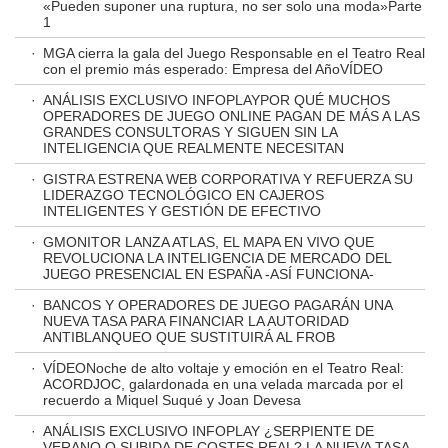
«Pueden suponer una ruptura, no ser solo una moda»Parte
1
·
MGA cierra la gala del Juego Responsable en el Teatro Real
con el premio más esperado: Empresa del AñoVÍDEO
·
ANÁLISIS EXCLUSIVO INFOPLAYPOR QUÉ MUCHOS
OPERADORES DE JUEGO ONLINE PAGAN DE MÁS A LAS
GRANDES CONSULTORAS Y SIGUEN SIN LA
INTELIGENCIA QUE REALMENTE NECESITAN
·
GISTRA ESTRENA WEB CORPORATIVA Y REFUERZA SU
LIDERAZGO TECNOLÓGICO EN CAJEROS
INTELIGENTES Y GESTIÓN DE EFECTIVO
·
GMONITOR LANZA ATLAS, EL MAPA EN VIVO QUE
REVOLUCIONA LA INTELIGENCIA DE MERCADO DEL
JUEGO PRESENCIAL EN ESPAÑA -ASÍ FUNCIONA-
·
BANCOS Y OPERADORES DE JUEGO PAGARÁN UNA
NUEVA TASA PARA FINANCIAR LA AUTORIDAD
ANTIBLANQUEO QUE SUSTITUIRÁ AL FROB
·
VÍDEONoche de alto voltaje y emoción en el Teatro Real:
ACORDJOC, galardonada en una velada marcada por el
recuerdo a Miquel Suqué y Joan Devesa
·
ANÁLISIS EXCLUSIVO INFOPLAY ¿SERPIENTE DE
VERANO O SUBIDA DE COSTES REAL? LA NUEVA TASA