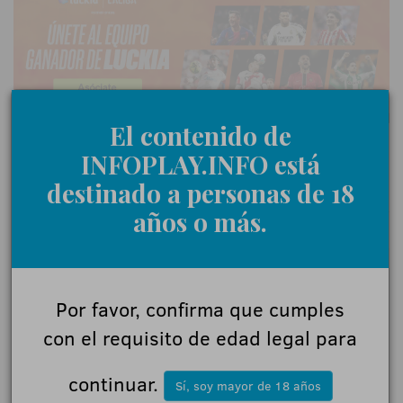
El contenido de
INFOPLAY.INFO está
destinado a personas de 18
0 Comentarios
años o más.
Déjanos tu opinión
Por favor, confirma que cumples
Nombre:
con el requisito de edad legal para
continuar.
Sí, soy mayor de 18 años
Comentarios: