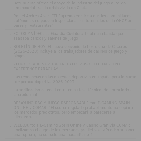
.
BetOnCeuta ofrece el apoyo de la industria del juego al tejido
empresarial tras la crisis vivida en Ceuta
.
Rafael Andrés Álvez: "El Supremo confirma que las comunidades
autónomas no pueden inspeccionar los terminales de la ONCE en
bares y restaurantes"
.
FOTOS Y VÍDEO: La Guardia Civil desarticula una banda que
asaltaba bancos y salones de juego
.
BOLETÍN DE HOY: El nuevo convenio de hostelería de Cáceres
(2026-2028) incluye a los trabajadores de casinos de juego y
bingos
.
ZITRO LO VUELVE A HACER: ÉXITO ABSOLUTO EN ZITRO
EXPERIENCE PARAGUAY
.
Las tendencias en las apuestas deportivas en España para la nueva
temporada deportiva 2026-2027
.
La verificación de edad entra en su fase técnica: del formulario a
la credencial
.
DESAYUNO RSC Y JUEGO RSEPONSABLE con E-GAMING SPAIN
ONLINE y COMAR: "El sector regulado probablemente no copiará
los mercados predictivos, pero empezará a parecerse a
ellos"Parte 2
.
VÍDEOJunto a E-Gaming Spain Online y Casino Gran Vía COMAR
analizamos el auge de los mercados predictivos: «Pueden suponer
una ruptura, no ser solo una moda»Parte 1