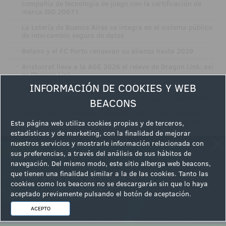
compañía de tecnología de juego con la certificación de
marca ISO 20671
·
La Lotería de Buenos Aires se integra en el sistema público
de intercambio seguro de datos
·
Betano y el FC Porto renuevan su alianza hasta 2029
·
Aristocrat lleva a la AGE 2026 el relevo de Dragon Link: así
es Phoenix Link
INFORMACIÓN DE COOKIES Y WEB
·
MGA Games entrega en Melilla el título de The Operators'
Tournament 2025-26 a Gran Madrid | Casino OnlineVÍDEO
BEACONS
·
CIRSA SUPERA POR PRIMERA VEZ LOS 200 MILLONES DE
EUROS DE BENEFICIO OPERATIVO TRIMESTRAL, CON 72
Esta página web utiliza cookies propias y de terceros,
TRIMESTRES CONSECUTIVOS DE CRECIMIENTO
estadísticas y de marketing, con la finalidad de mejorar
nuestros servicios y mostrarle información relacionada con
·
CIRSA ACELERA SU OPERACIÓN INTERNACIONAL Y
sus preferencias, a través del análisis de sus hábitos de
RENUEVA SEIS SALAS EN ESPAÑA
navegación. Del mismo modo, este sitio alberga web beacons,
·
Winner Group-CIRSA Colombia abre Casino Río Serrezuela
que tienen una finalidad similar a la de las cookies. Tanto las
en Cartagena y alcanza 78 establecimientos. VÍDEO
cookies como los beacons no se descargarán sin que lo haya
aceptado previamente pulsando el botón de aceptación.
ACEPTO