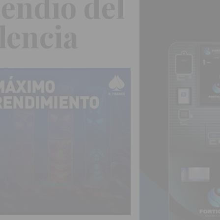
cendio del
lencia