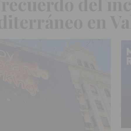
 recuerdo del in
iterráneo en Va