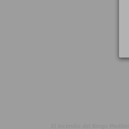
El incendio del Bingo Medite