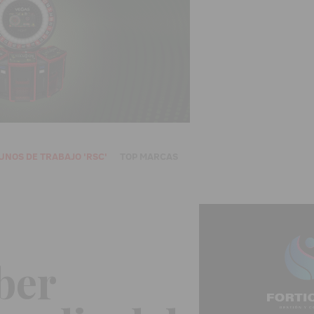
UNOS DE TRABAJO 'RSC'
TOP MARCAS
ber