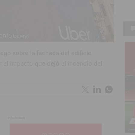
ego sobre la fachada del edificio
r el impacto que dejó el incendio del
PUBLICIDAD