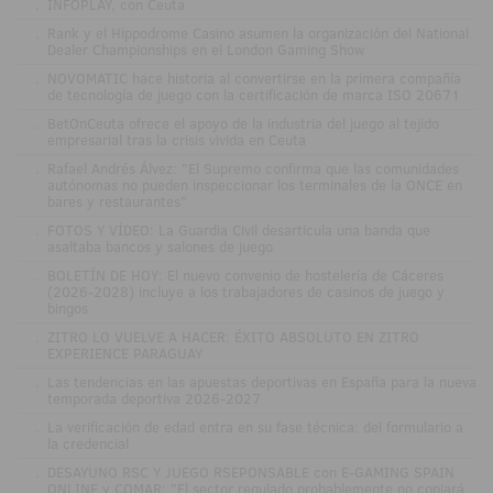
.
INFOPLAY, con Ceuta
.
Rank y el Hippodrome Casino asumen la organización del National
Dealer Championships en el London Gaming Show
.
NOVOMATIC hace historia al convertirse en la primera compañía
de tecnología de juego con la certificación de marca ISO 20671
.
BetOnCeuta ofrece el apoyo de la industria del juego al tejido
empresarial tras la crisis vivida en Ceuta
.
Rafael Andrés Álvez: "El Supremo confirma que las comunidades
autónomas no pueden inspeccionar los terminales de la ONCE en
bares y restaurantes"
.
FOTOS Y VÍDEO: La Guardia Civil desarticula una banda que
asaltaba bancos y salones de juego
.
BOLETÍN DE HOY: El nuevo convenio de hostelería de Cáceres
(2026-2028) incluye a los trabajadores de casinos de juego y
bingos
.
ZITRO LO VUELVE A HACER: ÉXITO ABSOLUTO EN ZITRO
EXPERIENCE PARAGUAY
.
Las tendencias en las apuestas deportivas en España para la nueva
temporada deportiva 2026-2027
.
La verificación de edad entra en su fase técnica: del formulario a
la credencial
.
DESAYUNO RSC Y JUEGO RSEPONSABLE con E-GAMING SPAIN
ONLINE y COMAR: "El sector regulado probablemente no copiará