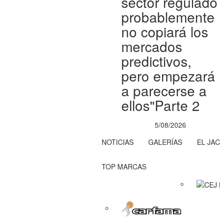
sector regulado
probablemente
no copiará los
mercados
predictivos,
pero empezará
a parecerse a
ellos"Parte 2
5/08/2026
NOTICIAS
GALERÍAS
EL JA
TOP MARCAS