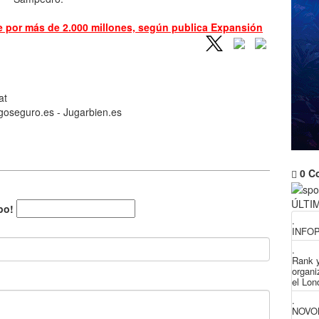
e por más de 2.000 millones, según publica Expansión
goseguro.es - Jugarbien.es
0 C
ÚLTI
po!
.
INFOP
.
Rank 
organi
el Lo
.
NOVOMA