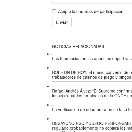
Acepto las
normas de participación
Enviar
NOTICIAS RELACIONADAS
·
Las tendencias en las apuestas deportiva
·
BOLETÍN DE HOY: El nuevo convenio de hos
trabajadores de casinos de juego y bingos
·
Rafael Andrés Álvez: "El Supremo confir
inspeccionar los terminales de la ONCE en
·
La verificación de edad entra en su fase té
·
DESAYUNO RSC Y JUEGO RESPONSABLE c
regulado probablemente no copiará los me