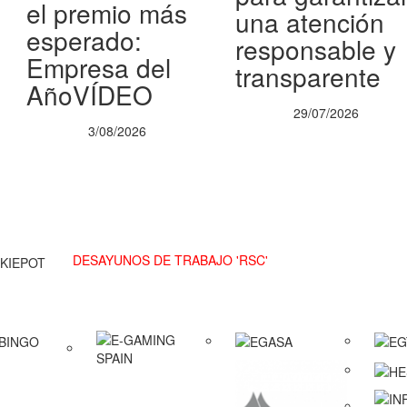
el premio más
una atención
esperado:
responsable y
Empresa del
transparente
AñoVÍDEO
29/07/2026
3/08/2026
DESAYUNOS DE TRABAJO 'RSC'
CKIEPOT