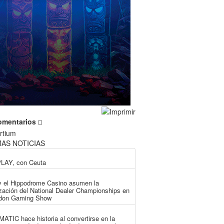
omentarios
MAS NOTICIAS
LAY, con Ceuta
y el Hippodrome Casino asumen la
zación del National Dealer Championships en
ndon Gaming Show
TIC hace historia al convertirse en la