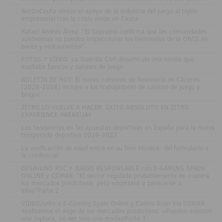
.
BetOnCeuta ofrece el apoyo de la industria del juego al tejido
empresarial tras la crisis vivida en Ceuta
.
Rafael Andrés Álvez: "El Supremo confirma que las comunidades
autónomas no pueden inspeccionar los terminales de la ONCE en
bares y restaurantes"
.
FOTOS Y VÍDEO: La Guardia Civil desarticula una banda que
asaltaba bancos y salones de juego
.
BOLETÍN DE HOY: El nuevo convenio de hostelería de Cáceres
(2026-2028) incluye a los trabajadores de casinos de juego y
bingos
.
ZITRO LO VUELVE A HACER: ÉXITO ABSOLUTO EN ZITRO
EXPERIENCE PARAGUAY
.
Las tendencias en las apuestas deportivas en España para la nueva
temporada deportiva 2026-2027
.
La verificación de edad entra en su fase técnica: del formulario a
la credencial
.
DESAYUNO RSC Y JUEGO RESPONSABLE con E-GAMING SPAIN
ONLINE y COMAR: "El sector regulado probablemente no copiará
los mercados predictivos, pero empezará a parecerse a
ellos"Parte 2
.
VÍDEOJunto a E-Gaming Spain Online y Casino Gran Vía COMAR
analizamos el auge de los mercados predictivos: «Pueden suponer
una ruptura, no ser solo una moda»Parte 1