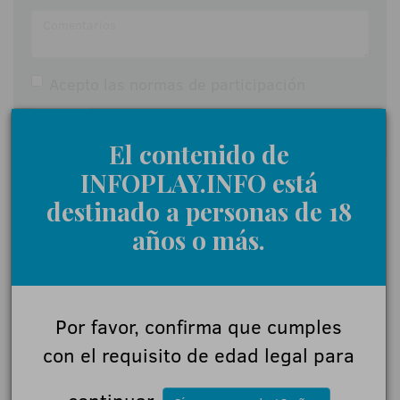
Acepto las
normas de participación
Enviar
El contenido de
INFOPLAY.INFO está
destinado a personas de 18
años o más.
Por favor, confirma que cumples
con el requisito de edad legal para
ÚLTIMAS NOTICIAS