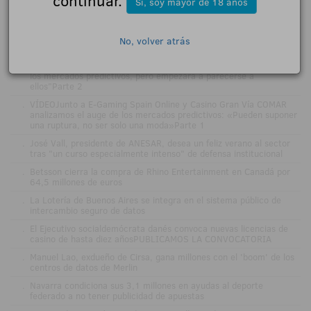
continuar.
Sí, soy mayor de 18 años
.
La verificación de edad entra en su fase técnica: del formulario a
la credencial
No, volver atrás
.
DESAYUNO RSC Y JUEGO RSEPONSABLE con E-GAMING SPAIN
ONLINE y COMAR: "El sector regulado probablemente no copiará
los mercados predictivos, pero empezará a parecerse a
ellos"Parte 2
.
VÍDEOJunto a E-Gaming Spain Online y Casino Gran Vía COMAR
analizamos el auge de los mercados predictivos: «Pueden suponer
una ruptura, no ser solo una moda»Parte 1
.
José Vall, presidente de ANESAR, desea un feliz verano al sector
tras "un curso especialmente intenso" de defensa institucional
.
Betsson cierra la compra de Rhino Entertainment en Canadá por
64,5 millones de euros
.
La Lotería de Buenos Aires se integra en el sistema público de
intercambio seguro de datos
.
El Ejecutivo socialdemócrata danés convoca nuevas licencias de
casino de hasta diez añosPUBLICAMOS LA CONVOCATORIA
.
Manuel Lao, exdueño de Cirsa, gana millones con el 'boom' de los
centros de datos de Merlin
.
Navarra condiciona sus 3,1 millones en ayudas al deporte
federado a no tener publicidad de apuestas