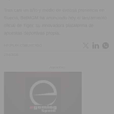
Tras casi un año y medio de exitosa presencia en
Suecia, BetMGM ha anunciado hoy el lanzamiento
oficial de Tiger, su innovadora plataforma de
apuestas deportivas propia.
INFOPLAY/ COMUNICADO
27/4/2026
PUBLICIDAD