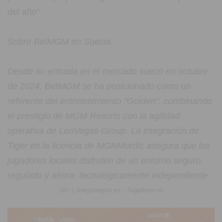
del año".
Sobre BetMGM en Suecia
Desde su entrada en el mercado sueco en octubre
de 2024, BetMGM se ha posicionado como un
referente del entretenimiento "Golden", combinando
el prestigio de MGM Resorts con la agilidad
operativa de LeoVegas Group. La integración de
Tiger en la licencia de MGNMordic asegura que los
jugadores locales disfruten de un entorno seguro,
regulado y ahora, tecnológicamente independiente.
18+ | Juegoseguro.es - Jugarbien.es