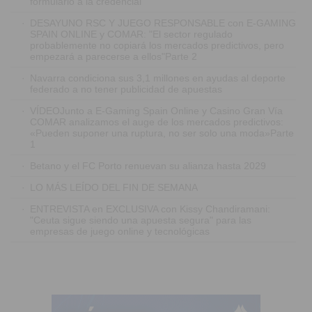
formulario a la credencial
·
DESAYUNO RSC Y JUEGO RESPONSABLE con E-GAMING
SPAIN ONLINE y COMAR: "El sector regulado
probablemente no copiará los mercados predictivos, pero
empezará a parecerse a ellos"Parte 2
·
Navarra condiciona sus 3,1 millones en ayudas al deporte
federado a no tener publicidad de apuestas
·
VÍDEOJunto a E-Gaming Spain Online y Casino Gran Vía
COMAR analizamos el auge de los mercados predictivos:
«Pueden suponer una ruptura, no ser solo una moda»Parte
1
·
Betano y el FC Porto renuevan su alianza hasta 2029
·
LO MÁS LEÍDO DEL FIN DE SEMANA
·
ENTREVISTA en EXCLUSIVA con Kissy Chandiramani:
"Ceuta sigue siendo una apuesta segura" para las
empresas de juego online y tecnológicas