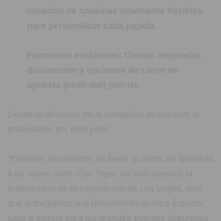
creación de apuestas totalmente flexibles
para personalizar cada jugada.
Funciones exclusivas: Cuotas mejoradas
diariamente y opciones de cierre de
apuesta (cash-out) parcial.
Desde la dirección de la compañía destacaron el
entusiasmo por este paso:
"Estamos encantados de llevar la oferta de BetMGM
a un nuevo nivel. Con Tiger, no solo traemos la
autenticidad de la experiencia de Las Vegas, sino
que entregamos una herramienta técnica superior
justo a tiempo para los grandes eventos deportivos