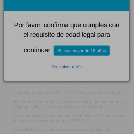
Por favor, confirma que cumples con
Acepto las
normas de participación
el requisito de edad legal para
Enviar
continuar.
Sí, soy mayor de 18 años
No, volver atrás
NOTICIAS RELACIONADAS
·
¿Todavía no tienes GMONITOR? LaLiga arranca en 5 días
·
José Manuel Restrepo, el "súper ministro" que ya supervisó
Coljuegos, llega a la vicepresidencia de Colombia
·
Las tendencias en las apuestas deportivas en España para
la nueva temporada deportiva 2026-2027
·
La verificación de edad entra en su fase técnica: del