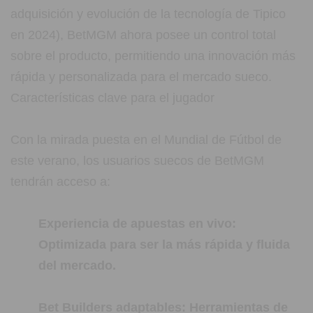
adquisición y evolución de la tecnología de Tipico
en 2024), BetMGM ahora posee un control total
sobre el producto, permitiendo una innovación más
rápida y personalizada para el mercado sueco.
Características clave para el jugador
Con la mirada puesta en el Mundial de Fútbol de
este verano, los usuarios suecos de BetMGM
tendrán acceso a:
Experiencia de apuestas en vivo:
Optimizada para ser la más rápida y fluida
del mercado.
Bet Builders adaptables: Herramientas de