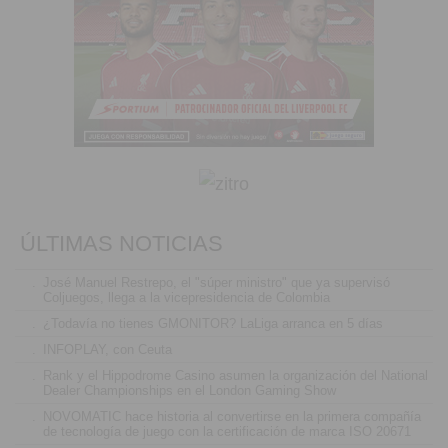
ÚLTIMAS NOTICIAS
.
José Manuel Restrepo, el "súper ministro" que ya supervisó
Coljuegos, llega a la vicepresidencia de Colombia
.
¿Todavía no tienes GMONITOR? LaLiga arranca en 5 días
.
INFOPLAY, con Ceuta
.
Rank y el Hippodrome Casino asumen la organización del National
Dealer Championships en el London Gaming Show
.
NOVOMATIC hace historia al convertirse en la primera compañía
de tecnología de juego con la certificación de marca ISO 20671