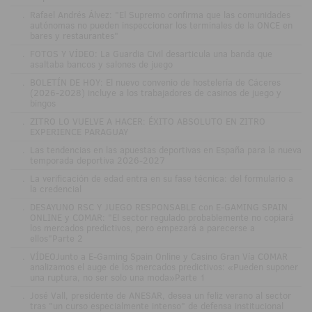
.
Rafael Andrés Álvez: "El Supremo confirma que las comunidades
autónomas no pueden inspeccionar los terminales de la ONCE en
bares y restaurantes"
.
FOTOS Y VÍDEO: La Guardia Civil desarticula una banda que
asaltaba bancos y salones de juego
.
BOLETÍN DE HOY: El nuevo convenio de hostelería de Cáceres
(2026-2028) incluye a los trabajadores de casinos de juego y
bingos
.
ZITRO LO VUELVE A HACER: ÉXITO ABSOLUTO EN ZITRO
EXPERIENCE PARAGUAY
.
Las tendencias en las apuestas deportivas en España para la nueva
temporada deportiva 2026-2027
.
La verificación de edad entra en su fase técnica: del formulario a
la credencial
.
DESAYUNO RSC Y JUEGO RESPONSABLE con E-GAMING SPAIN
ONLINE y COMAR: "El sector regulado probablemente no copiará
los mercados predictivos, pero empezará a parecerse a
ellos"Parte 2
.
VÍDEOJunto a E-Gaming Spain Online y Casino Gran Vía COMAR
analizamos el auge de los mercados predictivos: «Pueden suponer
una ruptura, no ser solo una moda»Parte 1
.
José Vall, presidente de ANESAR, desea un feliz verano al sector
tras "un curso especialmente intenso" de defensa institucional