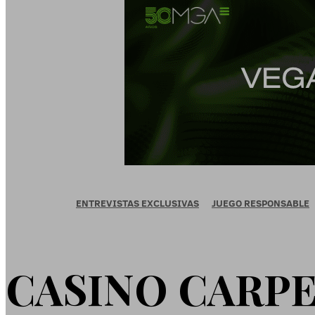
ENTREVISTAS EXCLUSIVAS
JUEGO RESPONSABLE
CASINO CARPETS: