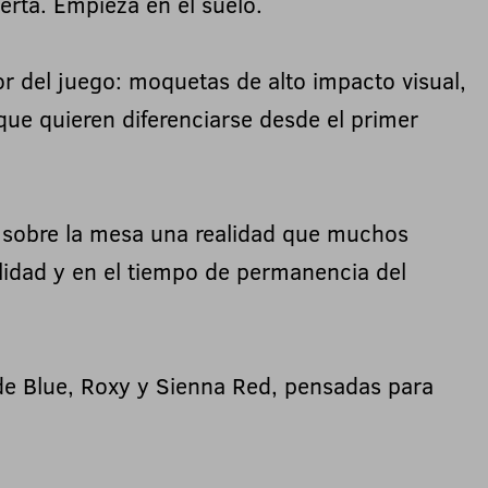
erta. Empieza en el suelo.
r del juego: moquetas de alto impacto visual,
ue quieren diferenciarse desde el primer
e sobre la mesa una realidad que muchos
alidad y en el tiempo de permanencia del
ade Blue, Roxy y Sienna Red, pensadas para