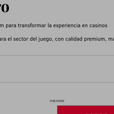
ro
ra el sector del juego, con calidad premium, m
PUBLICIDAD