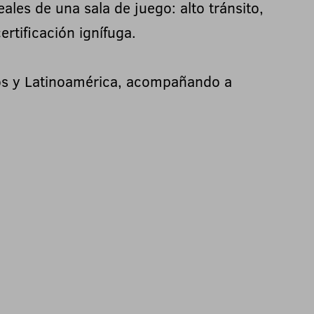
les de una sala de juego: alto tránsito,
rtificación ignífuga.
dos y Latinoamérica, acompañando a