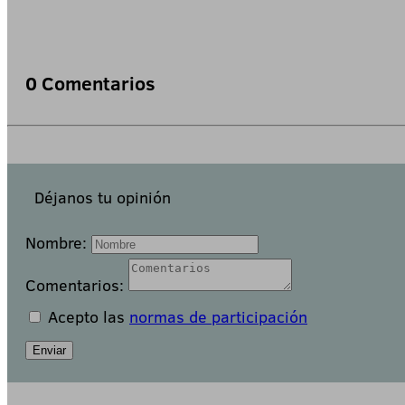
0 Comentarios
Déjanos tu opinión
Nombre:
Comentarios:
Acepto las
normas de participación
Enviar