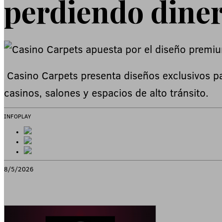
perdiendo dine
Casino Carpets presenta diseños exclusivos pa
casinos, salones y espacios de alto tránsito.
INFOPLAY
8/5/2026