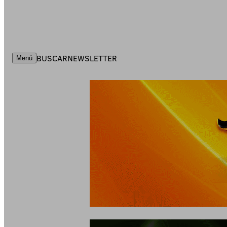
BUSCAR
NEWSLETTER
Menú