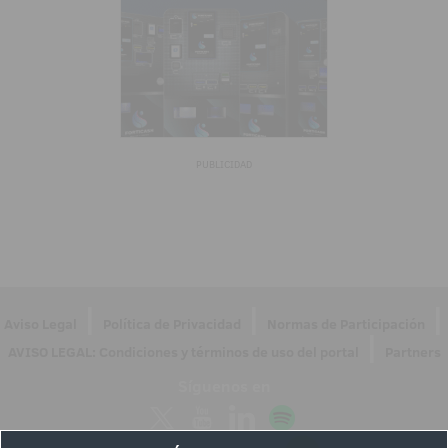
PUBLICIDAD
|
|
|
Aviso Legal
Política de Privacidad
Normas de Participación
|
AVISO LEGAL: Condiciones y términos de uso del portal
Partners
Síguenos en