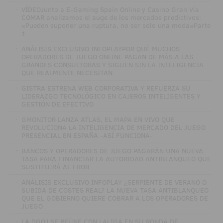
·
VÍDEOJunto a E-Gaming Spain Online y Casino Gran Vía
COMAR analizamos el auge de los mercados predictivos:
«Pueden suponer una ruptura, no ser solo una moda»Parte
1
·
ANÁLISIS EXCLUSIVO INFOPLAYPOR QUÉ MUCHOS
OPERADORES DE JUEGO ONLINE PAGAN DE MÁS A LAS
GRANDES CONSULTORAS Y SIGUEN SIN LA INTELIGENCIA
QUE REALMENTE NECESITAN
·
GISTRA ESTRENA WEB CORPORATIVA Y REFUERZA SU
LIDERAZGO TECNOLÓGICO EN CAJEROS INTELIGENTES Y
GESTIÓN DE EFECTIVO
·
GMONITOR LANZA ATLAS, EL MAPA EN VIVO QUE
REVOLUCIONA LA INTELIGENCIA DE MERCADO DEL JUEGO
PRESENCIAL EN ESPAÑA -ASÍ FUNCIONA-
·
BANCOS Y OPERADORES DE JUEGO PAGARÁN UNA NUEVA
TASA PARA FINANCIAR LA AUTORIDAD ANTIBLANQUEO QUE
SUSTITUIRÁ AL FROB
·
ANÁLISIS EXCLUSIVO INFOPLAY ¿SERPIENTE DE VERANO O
SUBIDA DE COSTES REAL? LA NUEVA TASA ANTIBLANQUEO
QUE EL GOBIERNO QUIERE COBRAR A LOS OPERADORES DE
JUEGO
·
LA DGOJ SE REÚNE CON LALIGA EN SU RONDA DE