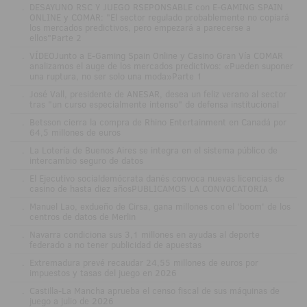
.
DESAYUNO RSC Y JUEGO RSEPONSABLE con E-GAMING SPAIN
ONLINE y COMAR: "El sector regulado probablemente no copiará
los mercados predictivos, pero empezará a parecerse a
ellos"Parte 2
.
VÍDEOJunto a E-Gaming Spain Online y Casino Gran Vía COMAR
analizamos el auge de los mercados predictivos: «Pueden suponer
una ruptura, no ser solo una moda»Parte 1
.
José Vall, presidente de ANESAR, desea un feliz verano al sector
tras "un curso especialmente intenso" de defensa institucional
.
Betsson cierra la compra de Rhino Entertainment en Canadá por
64,5 millones de euros
.
La Lotería de Buenos Aires se integra en el sistema público de
intercambio seguro de datos
.
El Ejecutivo socialdemócrata danés convoca nuevas licencias de
casino de hasta diez añosPUBLICAMOS LA CONVOCATORIA
.
Manuel Lao, exdueño de Cirsa, gana millones con el 'boom' de los
centros de datos de Merlin
.
Navarra condiciona sus 3,1 millones en ayudas al deporte
federado a no tener publicidad de apuestas
.
Extremadura prevé recaudar 24,55 millones de euros por
impuestos y tasas del juego en 2026
.
Castilla-La Mancha aprueba el censo fiscal de sus máquinas de
juego a julio de 2026