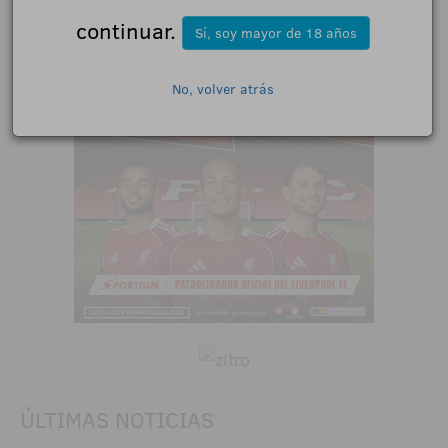
continuar.
Sí, soy mayor de 18 años
No, volver atrás
ÚLTIMAS NOTICIAS