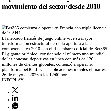
movimiento del sector desde 2010
El mercado francés de juego online vive su mayor
transformación estructural desde la apertura a la
competencia en 2010 con el desembarco oficial de Bet365.
El gigante británico, considerado el número uno mundial
de las apuestas deportivas en línea con más de 120
millones de clientes globales, comenzó a operar su
plataforma bet365.fr y sus aplicaciones móviles el martes
26 de mayo de 2026 a las 12:00 horas.
INFOPLAY