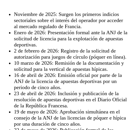
Noviembre de 2025: Surgen los primeros indicios
sectoriales sobre el interés del operador por acceder
al mercado regulado de Francia.
Enero de 2026: Presentación formal ante la ANJ de la
solicitud de licencia para la explotación de apuestas
deportivas.
2 de febrero de 2026: Registro de la solicitud de
autorización para juegos de círculo (póquer en línea).
10 marzo de 2026: Remisión de la documentación y
solicitud para la vertical de apuestas hípicas.
16 de abril de 2026: Emisión oficial por parte de la
ANJ de la licencia de apuestas deportivas por un
periodo de cinco años.
23 de abril de 2026: Inclusión y publicación de la
resolución de apuestas deportivas en el Diario Oficial
de la República Francesa.
19 de mayo de 2026: Aprobación simultánea en el
consejo de la ANJ de las licencias de póquer e hípica
por una duración de cinco años.