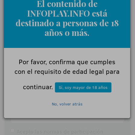
El contenido de
INFOPLAY.INFO está
destinado a personas de 18
años o más.
0 Comentarios
Por favor, confirma que cumples
Déjanos tu opinión
con el requisito de edad legal para
Nombre:
continuar.
Sí, soy mayor de 18 años
Comentarios:
No, volver atrás
Acepto las
normas de participación