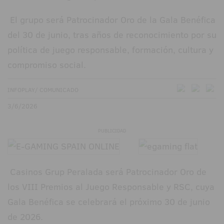
El grupo será Patrocinador Oro de la Gala Benéfica
del 30 de junio, tras años de reconocimiento por su
política de juego responsable, formación, cultura y
compromiso social.
INFOPLAY/ COMUNICADO
3/6/2026
PUBLICIDAD
Casinos Grup Peralada será Patrocinador Oro de
los VIII Premios al Juego Responsable y RSC, cuya
Gala Benéfica se celebrará el próximo 30 de junio
de 2026.