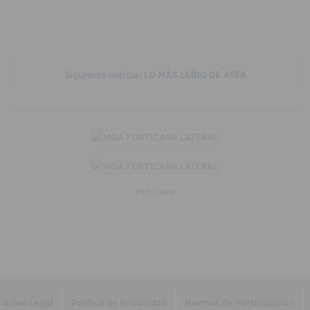
Siguiente noticia: LO MÁS LEÍDO DE AYER
PUBLICIDAD
|
|
|
Aviso Legal
Política de Privacidad
Normas de Participación