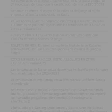
.
NOVOMATIC hace historia al convertirse en la primera compañía
de tecnología de juego con la certificación de marca ISO 20671
.
BetOnCeuta ofrece el apoyo de la industria del juego al tejido
empresarial tras la crisis vivida en Ceuta
.
Rafael Andrés Álvez: "El Supremo confirma que las comunidades
autónomas no pueden inspeccionar los terminales de la ONCE en
bares y restaurantes"
.
FOTOS Y VÍDEO: La Guardia Civil desarticula una banda que
asaltaba bancos y salones de juego
.
BOLETÍN DE HOY: El nuevo convenio de hostelería de Cáceres
(2026-2028) incluye a los trabajadores de casinos de juego y
bingos
.
ZITRO LO VUELVE A HACER: ÉXITO ABSOLUTO EN ZITRO
EXPERIENCE PARAGUAY
.
Las tendencias en las apuestas deportivas en España para la nueva
temporada deportiva 2026-2027
.
La verificación de edad entra en su fase técnica: del formulario a
la credencial
.
DESAYUNO RSC Y JUEGO RESPONSABLE con E-GAMING SPAIN
ONLINE y COMAR: "El sector regulado probablemente no copiará
los mercados predictivos, pero empezará a parecerse a
ellos"Parte 2
.
VÍDEOJunto a E-Gaming Spain Online y Casino Gran Vía COMAR
analizamos el auge de los mercados predictivos: «Pueden suponer