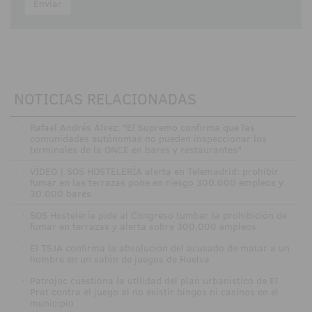
Enviar
NOTICIAS RELACIONADAS
·
Rafael Andrés Álvez: "El Supremo confirma que las
comunidades autónomas no pueden inspeccionar los
terminales de la ONCE en bares y restaurantes"
·
VÍDEO | SOS HOSTELERÍA alerta en Telemadrid: prohibir
fumar en las terrazas pone en riesgo 300.000 empleos y
30.000 bares
·
SOS Hostelería pide al Congreso tumbar la prohibición de
fumar en terrazas y alerta sobre 300.000 empleos
·
El TSJA confirma la absolución del acusado de matar a un
hombre en un salón de juegos de Huelva
·
Patrojoc cuestiona la utilidad del plan urbanístico de El
Prat contra el juego al no existir bingos ni casinos en el
municipio