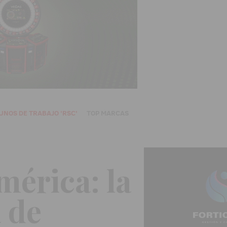
UNOS DE TRABAJO 'RSC'
TOP MARCAS
mérica: la
 de