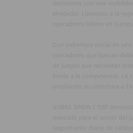
decisiones con una visibilida
alrededor. Llevamos a la reg
operadores líderes en Euro
Con cobertura inicial en sei
operadores que buscan defe
de juegos que necesitan ent
frente a la competencia. La 
ampliando su cobertura a Es
SOBRE GMON I TOR Gmonitor,a
mercado para el sector del j
seguimiento diario de catálo