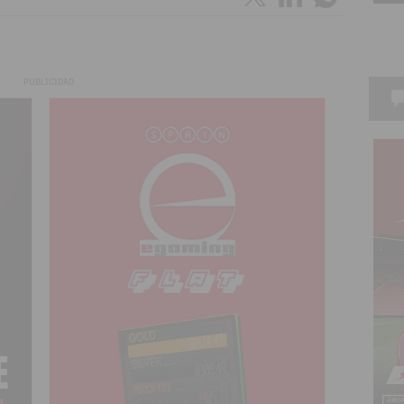
PUBLICIDAD