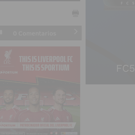
0 Comentarios