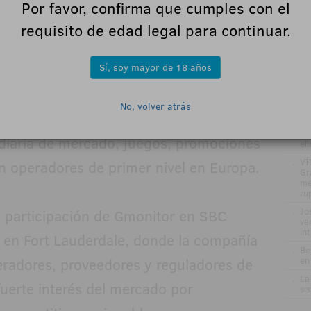
Por favor, confirma que cumples con el
.
ZI
EN
requisito de edad legal para continuar.
.
La
Es
20
Sí, soy mayor de 18 años
.
La
de
ión de los operadores su plataforma en
.
DE
No, volver atrás
GA
namá, Perú y Argentina, llevando a la
re
pr
 diaria de mercado, juegos, promociones
el
.
VÍ
n operadores de primer nivel en Europa.
Gr
me
ru
.
Jo
a participación de Gmonitor en SBC
ve
in
en Fort Lauderdale, donde la compañía
.
Be
eradores, proveedores y reguladores de
en
.
La
fuerte interés del mercado por
si