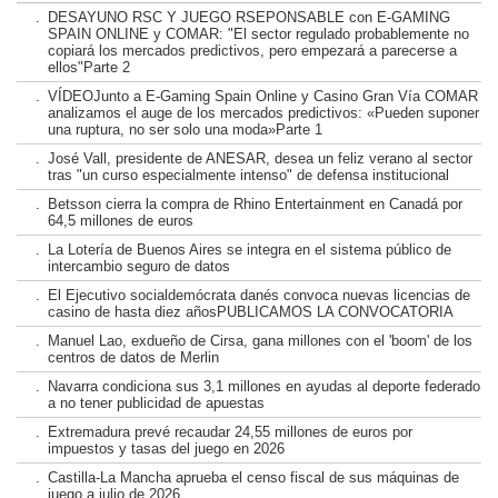
.
DESAYUNO RSC Y JUEGO RSEPONSABLE con E-GAMING
SPAIN ONLINE y COMAR: "El sector regulado probablemente no
copiará los mercados predictivos, pero empezará a parecerse a
ellos"Parte 2
.
VÍDEOJunto a E-Gaming Spain Online y Casino Gran Vía COMAR
analizamos el auge de los mercados predictivos: «Pueden suponer
una ruptura, no ser solo una moda»Parte 1
.
José Vall, presidente de ANESAR, desea un feliz verano al sector
tras "un curso especialmente intenso" de defensa institucional
.
Betsson cierra la compra de Rhino Entertainment en Canadá por
64,5 millones de euros
.
La Lotería de Buenos Aires se integra en el sistema público de
intercambio seguro de datos
.
El Ejecutivo socialdemócrata danés convoca nuevas licencias de
casino de hasta diez añosPUBLICAMOS LA CONVOCATORIA
.
Manuel Lao, exdueño de Cirsa, gana millones con el 'boom' de los
centros de datos de Merlin
.
Navarra condiciona sus 3,1 millones en ayudas al deporte federado
a no tener publicidad de apuestas
.
Extremadura prevé recaudar 24,55 millones de euros por
impuestos y tasas del juego en 2026
.
Castilla-La Mancha aprueba el censo fiscal de sus máquinas de
juego a julio de 2026