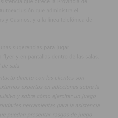
istencia que ofrece la Provincia de
 Autoexclusión que administra el
as y Casinos, y a la línea telefónica de
unas sugerencias para jugar
flyer y en pantallas dentro de las salas.
 de sala
acto directo con los clientes son
xternos expertos en adicciones sobre la
ulsivo y sobre cómo ejercitar un juego
rindarles herramientas para la asistencia
 que puedan presentar rasgos de juego