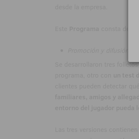
desde la empresa.
Este
Programa
consta de tre
Promoción y difusión de
Se desarrollaron tres folleto
programa, otro con
un test 
clientes pueden detectar qué
familiares, amigos y allega
entorno del jugador pueda 
Las tres versiones contienen 