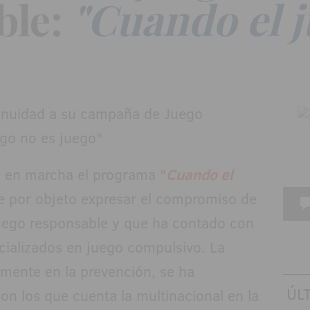
ble:
"Cuando el 
 en marcha el programa "
Cuando el
ne por objeto expresar el compromiso de
uego responsable y que ha contado con
cializados en juego compulsivo. La
mente en la prevención, se ha
ÚL
con los que cuenta la multinacional en la