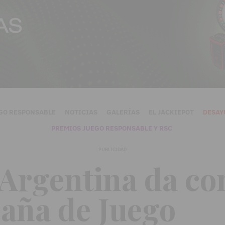
GO RESPONSABLE
NOTICIAS
GALERÍAS
EL JACKIEPOT
DESAY
PREMIOS JUEGO RESPONSABLE Y RSC
PUBLICIDAD
Argentina da co
aña de Juego