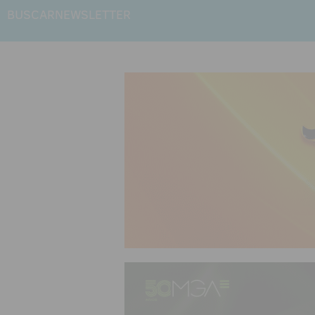
BUSCAR
NEWSLETTER