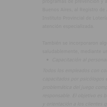
programas de prevención y as
Buenos Aires, al Registro de
Instituto Provincial de Loterí
atención especializada.
También se incorporaron alg
saludablemente, mediante un 
Capacitación al personal
Todos los empleados con cont
capacitados por psicólogos e
problemática del juego comp
responsable. El objetivo es b
y orientación a los clientes