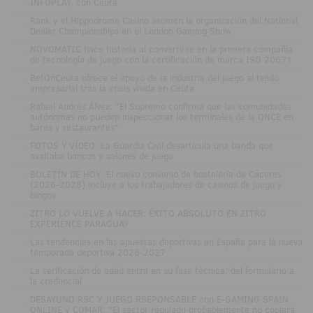
.
INFOPLAY, con Ceuta
.
Rank y el Hippodrome Casino asumen la organización del National
Dealer Championships en el London Gaming Show
.
NOVOMATIC hace historia al convertirse en la primera compañía
de tecnología de juego con la certificación de marca ISO 20671
.
BetOnCeuta ofrece el apoyo de la industria del juego al tejido
empresarial tras la crisis vivida en Ceuta
.
Rafael Andrés Álvez: "El Supremo confirma que las comunidades
autónomas no pueden inspeccionar los terminales de la ONCE en
bares y restaurantes"
.
FOTOS Y VÍDEO: La Guardia Civil desarticula una banda que
asaltaba bancos y salones de juego
.
BOLETÍN DE HOY: El nuevo convenio de hostelería de Cáceres
(2026-2028) incluye a los trabajadores de casinos de juego y
bingos
.
ZITRO LO VUELVE A HACER: ÉXITO ABSOLUTO EN ZITRO
EXPERIENCE PARAGUAY
.
Las tendencias en las apuestas deportivas en España para la nueva
temporada deportiva 2026-2027
.
La verificación de edad entra en su fase técnica: del formulario a
la credencial
.
DESAYUNO RSC Y JUEGO RSEPONSABLE con E-GAMING SPAIN
ONLINE y COMAR: "El sector regulado probablemente no copiará