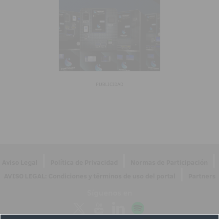
PUBLICIDAD
|
|
|
Aviso Legal
Política de Privacidad
Normas de Participación
|
AVISO LEGAL: Condiciones y términos de uso del portal
Partners
Síguenos en