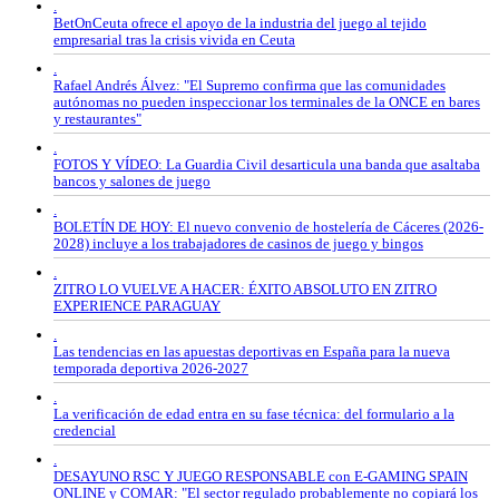
.
BetOnCeuta ofrece el apoyo de la industria del juego al tejido
empresarial tras la crisis vivida en Ceuta
.
Rafael Andrés Álvez: "El Supremo confirma que las comunidades
autónomas no pueden inspeccionar los terminales de la ONCE en bares
y restaurantes"
.
FOTOS Y VÍDEO: La Guardia Civil desarticula una banda que asaltaba
bancos y salones de juego
.
BOLETÍN DE HOY: El nuevo convenio de hostelería de Cáceres (2026-
2028) incluye a los trabajadores de casinos de juego y bingos
.
ZITRO LO VUELVE A HACER: ÉXITO ABSOLUTO EN ZITRO
EXPERIENCE PARAGUAY
.
Las tendencias en las apuestas deportivas en España para la nueva
temporada deportiva 2026-2027
.
La verificación de edad entra en su fase técnica: del formulario a la
credencial
.
DESAYUNO RSC Y JUEGO RESPONSABLE con E-GAMING SPAIN
ONLINE y COMAR: "El sector regulado probablemente no copiará los