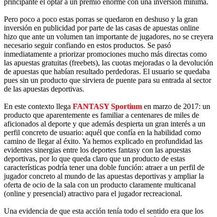
principante el optar a un premio enorme con una inversión mínima.
Pero poco a poco estas porras se quedaron en deshuso y la gran
inversión en publicidad por parte de las casas de apuestas online
hizo que ante un volumen tan importante de jugadores, no se creyera
necesario seguir confiando en estos productos. Se pasó
inmediatamente a priorizar promociones mucho más directas como
las apuestas gratuitas (freebets), las cuotas mejoradas o la devolución
de apuestas que habían resultado perdedoras. El usuario se quedaba
pues sin un producto que sirviera de puente para su entrada al sector
de las apuestas deportivas.
En este contexto llega
FANTASY Sportium
en marzo de 2017: un
producto que aparentemente es familiar a centenares de miles de
aficionados al deporte y que además despierta un gran interés a un
perfil concreto de usuario: aquél que confía en la habilidad como
camino de llegar al éxito. Ya hemos explicado en profundidad las
evidentes sinergias entre los deportes fantasy con las apuestas
deportivas, por lo que queda claro que un producto de estas
características podría tener una doble función: atraer a un perfil de
jugador concreto al mundo de las apuestas deportivas y ampliar la
oferta de ocio de la sala con un producto claramente multicanal
(online y presencial) atractivo para el jugador recreacional.
Una evidencia de que esta acción tenía todo el sentido era que los