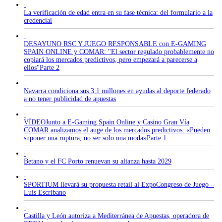
·
La verificación de edad entra en su fase técnica: del formulario a la
credencial
·
DESAYUNO RSC Y JUEGO RESPONSABLE con E-GAMING
SPAIN ONLINE y COMAR: "El sector regulado probablemente no
copiará los mercados predictivos, pero empezará a parecerse a
ellos"Parte 2
·
Navarra condiciona sus 3,1 millones en ayudas al deporte federado
a no tener publicidad de apuestas
·
VÍDEOJunto a E-Gaming Spain Online y Casino Gran Vía
COMAR analizamos el auge de los mercados predictivos: «Pueden
suponer una ruptura, no ser solo una moda»Parte 1
·
Betano y el FC Porto renuevan su alianza hasta 2029
·
SPORTIUM llevará su propuesta retail al ExpoCongreso de Juego –
Luis Escribano
·
Castilla y León autoriza a Mediterránea de Apuestas, operadora de