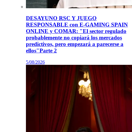
DESAYUNO RSC Y JUEGO
RESPONSABLE con E-GAMING SPAIN
ONLINE y COMAR: "El sector regulado
probablemente no copiará los mercados
predictivos, pero empezará a parecerse a
ellos"Parte 2
5/08/2026