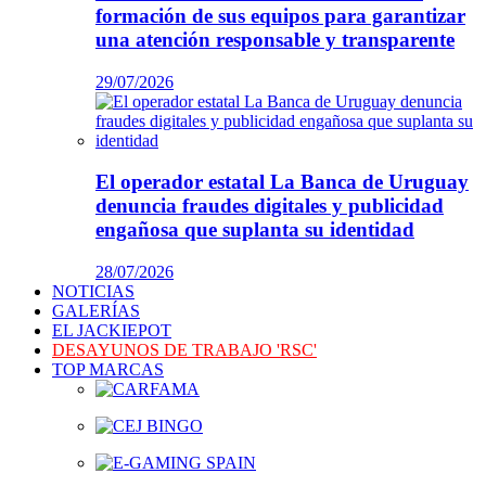
formación de sus equipos para garantizar
una atención responsable y transparente
29/07/2026
El operador estatal La Banca de Uruguay
denuncia fraudes digitales y publicidad
engañosa que suplanta su identidad
28/07/2026
NOTICIAS
GALERÍAS
EL JACKIEPOT
DESAYUNOS DE TRABAJO 'RSC'
TOP MARCAS