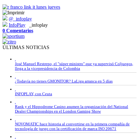
@_infoplay
InfoPlay
_infoplay
0 Comentarios
ÚLTIMAS NOTICIAS
.
José Manuel Restrepo, el "súper ministro" que ya supervisó Coljuegos,
llega a la vicepresidencia de Colombia
.
¿Todavía no tienes GMONITOR? LaLiga arranca en 5 días
.
INFOPLAY, con Ceuta
.
Rank y el Hippodrome Casino asumen la organización del National
Dealer Championships en el London Gaming Show
.
NOVOMATIC hace historia al convertirse en la primera compañía de
tecnología de juego con la certificación de marca ISO 20671
.