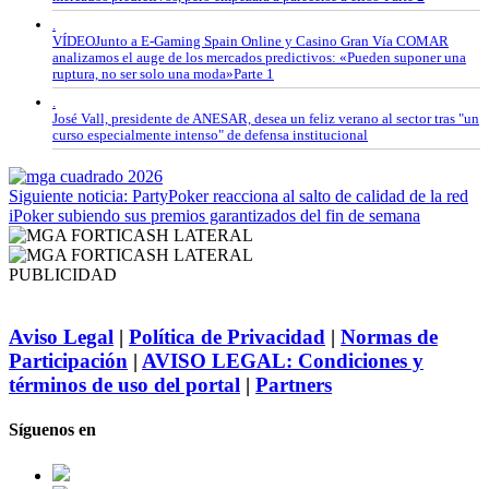
.
VÍDEOJunto a E-Gaming Spain Online y Casino Gran Vía COMAR
analizamos el auge de los mercados predictivos: «Pueden suponer una
ruptura, no ser solo una moda»Parte 1
.
José Vall, presidente de ANESAR, desea un feliz verano al sector tras "un
curso especialmente intenso" de defensa institucional
Siguiente noticia: PartyPoker reacciona al salto de calidad de la red
iPoker subiendo sus premios garantizados del fin de semana
PUBLICIDAD
Aviso Legal
|
Política de Privacidad
|
Normas de
Participación
|
AVISO LEGAL: Condiciones y
términos de uso del portal
|
Partners
Síguenos en