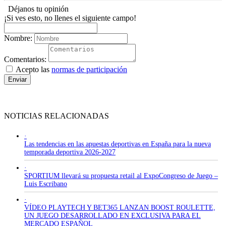
Déjanos tu opinión
¡Si ves esto, no llenes el siguiente campo!
Nombre:
Comentarios:
Acepto las
normas de participación
Enviar
NOTICIAS RELACIONADAS
·
Las tendencias en las apuestas deportivas en España para la nueva
temporada deportiva 2026-2027
·
SPORTIUM llevará su propuesta retail al ExpoCongreso de Juego –
Luis Escribano
·
VÍDEO PLAYTECH Y BET365 LANZAN BOOST ROULETTE,
UN JUEGO DESARROLLADO EN EXCLUSIVA PARA EL
MERCADO ESPAÑOL