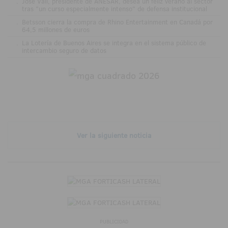
.
José Vall, presidente de ANESAR, desea un feliz verano al sector
tras "un curso especialmente intenso" de defensa institucional
.
Betsson cierra la compra de Rhino Entertainment en Canadá por
64,5 millones de euros
.
La Lotería de Buenos Aires se integra en el sistema público de
intercambio seguro de datos
Ver la siguiente noticia
PUBLICIDAD