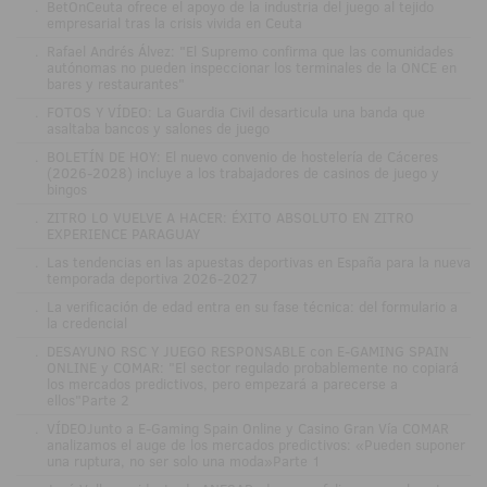
.
BetOnCeuta ofrece el apoyo de la industria del juego al tejido
empresarial tras la crisis vivida en Ceuta
.
Rafael Andrés Álvez: "El Supremo confirma que las comunidades
autónomas no pueden inspeccionar los terminales de la ONCE en
bares y restaurantes"
.
FOTOS Y VÍDEO: La Guardia Civil desarticula una banda que
asaltaba bancos y salones de juego
.
BOLETÍN DE HOY: El nuevo convenio de hostelería de Cáceres
(2026-2028) incluye a los trabajadores de casinos de juego y
bingos
.
ZITRO LO VUELVE A HACER: ÉXITO ABSOLUTO EN ZITRO
EXPERIENCE PARAGUAY
.
Las tendencias en las apuestas deportivas en España para la nueva
temporada deportiva 2026-2027
.
La verificación de edad entra en su fase técnica: del formulario a
la credencial
.
DESAYUNO RSC Y JUEGO RESPONSABLE con E-GAMING SPAIN
ONLINE y COMAR: "El sector regulado probablemente no copiará
los mercados predictivos, pero empezará a parecerse a
ellos"Parte 2
.
VÍDEOJunto a E-Gaming Spain Online y Casino Gran Vía COMAR
analizamos el auge de los mercados predictivos: «Pueden suponer
una ruptura, no ser solo una moda»Parte 1