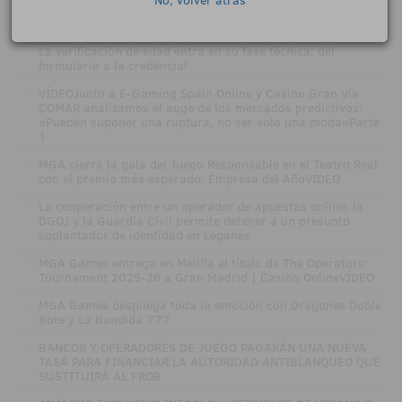
No, volver atrás
NOTICIAS RELACIONADAS
·
La verificación de edad entra en su fase técnica: del
formulario a la credencial
·
VÍDEOJunto a E-Gaming Spain Online y Casino Gran Vía
COMAR analizamos el auge de los mercados predictivos:
«Pueden suponer una ruptura, no ser solo una moda»Parte
1
·
MGA cierra la gala del Juego Responsable en el Teatro Real
con el premio más esperado: Empresa del AñoVÍDEO
·
La cooperación entre un operador de apuestas online, la
DGOJ y la Guardia Civil permite detener a un presunto
suplantador de identidad en Leganés
·
MGA Games entrega en Melilla el título de The Operators'
Tournament 2025-26 a Gran Madrid | Casino OnlineVÍDEO
·
MGA Games despliega toda la emoción con Dragones Doble
Bote y La Bandida 777
·
BANCOS Y OPERADORES DE JUEGO PAGARÁN UNA NUEVA
TASA PARA FINANCIAR LA AUTORIDAD ANTIBLANQUEO QUE
SUSTITUIRÁ AL FROB