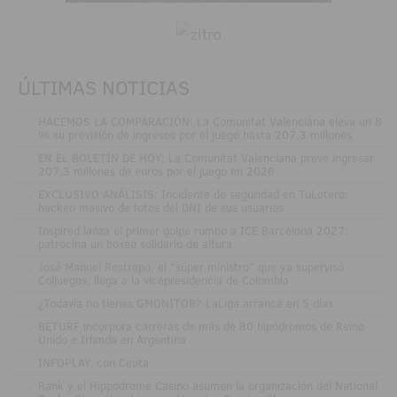
ÚLTIMAS NOTICIAS
.
HACEMOS LA COMPARACIÓN: La Comunitat Valenciana eleva un 8
% su previsión de ingresos por el juego hasta 207,3 millones
.
EN EL BOLETÍN DE HOY: La Comunitat Valenciana prevé ingresar
207,3 millones de euros por el juego en 2026
.
EXCLUSIVO ANÁLISIS: Incidente de seguridad en TuLotero:
hackeo masivo de fotos del DNI de sus usuarios
.
Inspired lanza el primer golpe rumbo a ICE Barcelona 2027:
patrocina un boxeo solidario de altura
.
José Manuel Restrepo, el "súper ministro" que ya supervisó
Coljuegos, llega a la vicepresidencia de Colombia
.
¿Todavía no tienes GMONITOR? LaLiga arranca en 5 días
.
BETURF incorpora carreras de más de 80 hipódromos de Reino
Unido e Irlanda en Argentina
.
INFOPLAY, con Ceuta
.
Rank y el Hippodrome Casino asumen la organización del National