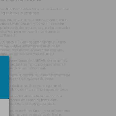
 verificación de edad entra en su fase técnica:
l formulario a la credencial
SAYUNO RSC Y JUEGO RSEPONSABLE con E-
MING SPAIN ONLINE y COMAR: "El sector
gulado probablemente no copiará los mercados
edictivos, pero empezará a parecerse a
los"Parte 2
DEOJunto a E-Gaming Spain Online y Casino
an Vía COMAR analizamos el auge de los
rcados predictivos: «Pueden suponer una
ptura, no ser solo una moda»Parte 1
sé Vall, presidente de ANESAR, desea un feliz
rano al sector tras "un curso especialmente
tenso" de defensa institucional
tsson cierra la compra de Rhino Entertainment
 Canadá por 64,5 millones de euros
 Lotería de Buenos Aires se integra en el
stema público de intercambio seguro de datos
 Ejecutivo socialdemócrata danés convoca
evas licencias de casino de hasta diez
osPUBLICAMOS LA CONVOCATORIA
nuel Lao, exdueño de Cirsa, gana millones con
 'boom' de los centros de datos de Merlin