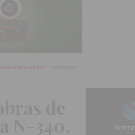
UNOS DE TRABAJO 'RSC'
TOP MARCAS
obras de
la N-340,