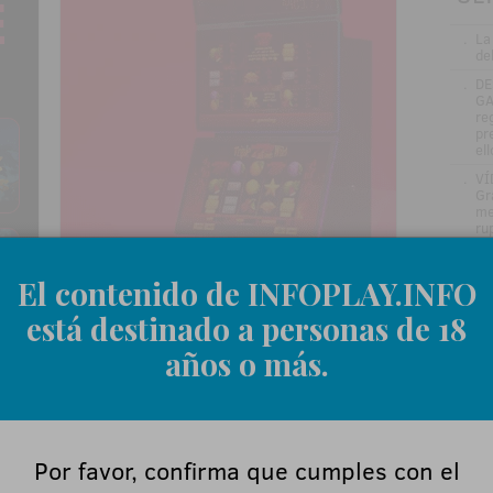
.
La
de
.
DE
GA
re
pr
el
.
VÍ
Gr
me
ru
.
Jo
ve
El contenido de INFOPLAY.INFO
in
está destinado a personas de 18
.
Be
en
años o más.
.
La
si
.
El
nu
añ
Por favor, confirma que cumples con el
.
Ma
el