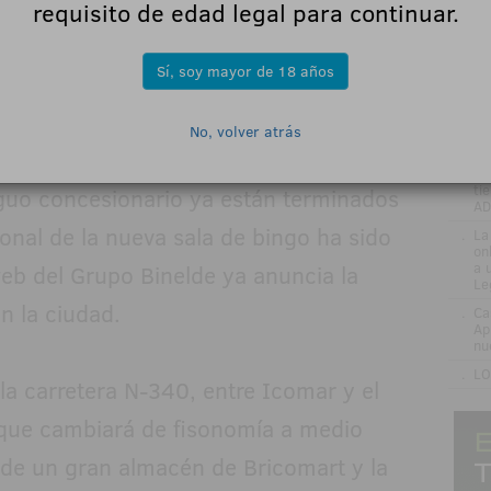
requisito de edad legal para continuar.
.
Na
de
ap
Sí, soy mayor de 18 años
.
Ex
eu
.
Ca
No, volver atrás
su
lde, los trabajos con que se ha
.
De
ti
iguo concesionario ya están terminados
AD
onal de la nueva sala de bingo ha sido
.
La
on
a 
eb del Grupo Binelde ya anuncia la
Le
n la ciudad.
.
Ca
Ap
nu
.
LO
 la carretera N-340, entre Icomar y el
 que cambiará de fisonomía a medio
a de un gran almacén de Bricomart y la