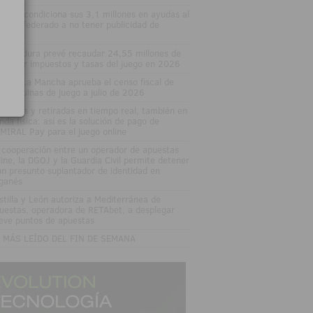
varra condiciona sus 3,1 millones en ayudas al
porte federado a no tener publicidad de
uestas
tremadura prevé recaudar 24,55 millones de
ros por impuestos y tasas del juego en 2026
stilla-La Mancha aprueba el censo fiscal de
s máquinas de juego a julio de 2026
pósitos y retiradas en tiempo real, también en
enda física: así es la solución de pago de
MIRAL Pay para el juego online
 cooperación entre un operador de apuestas
line, la DGOJ y la Guardia Civil permite detener
un presunto suplantador de identidad en
ganés
stilla y León autoriza a Mediterránea de
uestas, operadora de RETAbet, a desplegar
eve puntos de apuestas
 MÁS LEÍDO DEL FIN DE SEMANA