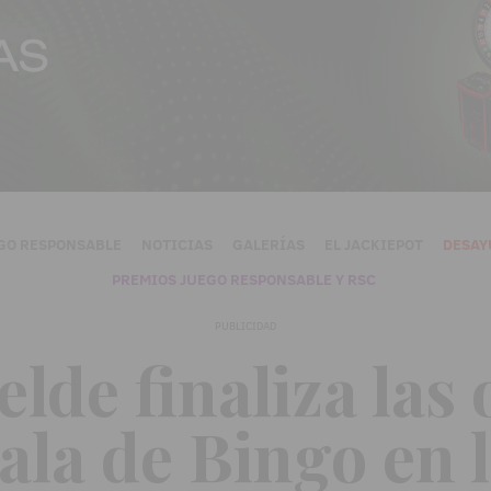
GO RESPONSABLE
NOTICIAS
GALERÍAS
EL JACKIEPOT
DESAY
PREMIOS JUEGO RESPONSABLE Y RSC
PUBLICIDAD
lde finaliza las 
sala de Bingo en 