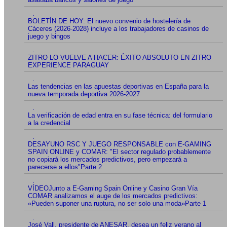
.
BOLETÍN DE HOY: El nuevo convenio de hostelería de
Cáceres (2026-2028) incluye a los trabajadores de casinos de
juego y bingos
.
ZITRO LO VUELVE A HACER: ÉXITO ABSOLUTO EN ZITRO
EXPERIENCE PARAGUAY
.
Las tendencias en las apuestas deportivas en España para la
nueva temporada deportiva 2026-2027
.
La verificación de edad entra en su fase técnica: del formulario
a la credencial
.
DESAYUNO RSC Y JUEGO RESPONSABLE con E-GAMING
SPAIN ONLINE y COMAR: "El sector regulado probablemente
no copiará los mercados predictivos, pero empezará a
parecerse a ellos"Parte 2
.
VÍDEOJunto a E-Gaming Spain Online y Casino Gran Vía
COMAR analizamos el auge de los mercados predictivos:
«Pueden suponer una ruptura, no ser solo una moda»Parte 1
.
José Vall, presidente de ANESAR, desea un feliz verano al