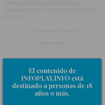
CARFAMA, INFINITI, MERKUR DOSNIHA,
NOVOMATIC SPAIN, R. FRANCO, UNIDESA, BILSO y
CREA SGR.
18+ | Juegoseguro.es - Jugarbien.es
0 Comentarios
El contenido de
INFOPLAY.INFO está
destinado a personas de 18
Déjanos tu opinión
años o más.
Nombre: