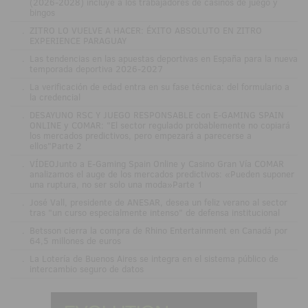
(2026-2028) incluye a los trabajadores de casinos de juego y
bingos
.
ZITRO LO VUELVE A HACER: ÉXITO ABSOLUTO EN ZITRO
EXPERIENCE PARAGUAY
.
Las tendencias en las apuestas deportivas en España para la nueva
temporada deportiva 2026-2027
.
La verificación de edad entra en su fase técnica: del formulario a
la credencial
.
DESAYUNO RSC Y JUEGO RESPONSABLE con E-GAMING SPAIN
ONLINE y COMAR: "El sector regulado probablemente no copiará
los mercados predictivos, pero empezará a parecerse a
ellos"Parte 2
.
VÍDEOJunto a E-Gaming Spain Online y Casino Gran Vía COMAR
analizamos el auge de los mercados predictivos: «Pueden suponer
una ruptura, no ser solo una moda»Parte 1
.
José Vall, presidente de ANESAR, desea un feliz verano al sector
tras "un curso especialmente intenso" de defensa institucional
.
Betsson cierra la compra de Rhino Entertainment en Canadá por
64,5 millones de euros
.
La Lotería de Buenos Aires se integra en el sistema público de
intercambio seguro de datos