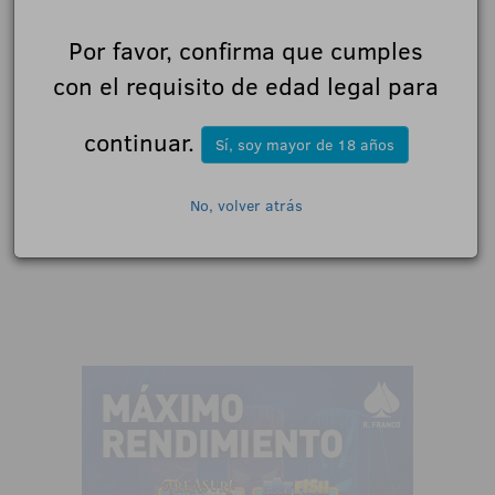
Por favor, confirma que cumples
Comentarios:
con el requisito de edad legal para
continuar.
Sí, soy mayor de 18 años
Acepto las
normas de participación
No, volver atrás
Enviar