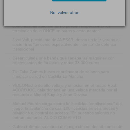
·
FOTOS Y VÍDEO: La Guardia Civil desarticula una banda
No, volver atrás
que asaltaba bancos y salones de juego
·
Rafael Andrés Álvez: "El Supremo confirma que las
comunidades autónomas no pueden inspeccionar los
terminales de la ONCE en bares y restaurantes"
·
José Vall, presidente de ANESAR, desea un feliz verano al
sector tras "un curso especialmente intenso" de defensa
institucional
·
Desarticulada una banda que llenaba las máquinas con
billetes antes de forzarlas y robar 33.000 euros
·
Tiki Taka Games busca coordinador de salones para
impulsar su red en Castilla-La Mancha
·
VÍDEONoche de alto voltaje y emoción en el Teatro Real:
ACORDJOC, galardonada en una velada marcada por el
recuerdo a Miquel Suqué y Joan Devesa
·
Manuel Padrón carga contra la fiscalidad "confiscatoria" del
juego, la avalancha de casi 100 licencias en seis meses y
reivindica el control de acceso: "En nuestros salones no
entran menores" AUDIO COMPLETO
·
Galicia reforma su marco del juego con un decreto único de