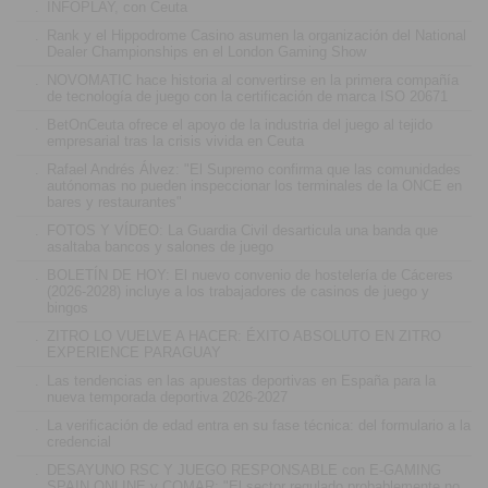
.
INFOPLAY, con Ceuta
.
Rank y el Hippodrome Casino asumen la organización del National
Dealer Championships en el London Gaming Show
.
NOVOMATIC hace historia al convertirse en la primera compañía
de tecnología de juego con la certificación de marca ISO 20671
.
BetOnCeuta ofrece el apoyo de la industria del juego al tejido
empresarial tras la crisis vivida en Ceuta
.
Rafael Andrés Álvez: "El Supremo confirma que las comunidades
autónomas no pueden inspeccionar los terminales de la ONCE en
bares y restaurantes"
.
FOTOS Y VÍDEO: La Guardia Civil desarticula una banda que
asaltaba bancos y salones de juego
.
BOLETÍN DE HOY: El nuevo convenio de hostelería de Cáceres
(2026-2028) incluye a los trabajadores de casinos de juego y
bingos
.
ZITRO LO VUELVE A HACER: ÉXITO ABSOLUTO EN ZITRO
EXPERIENCE PARAGUAY
.
Las tendencias en las apuestas deportivas en España para la
nueva temporada deportiva 2026-2027
.
La verificación de edad entra en su fase técnica: del formulario a la
credencial
.
DESAYUNO RSC Y JUEGO RESPONSABLE con E-GAMING
SPAIN ONLINE y COMAR: "El sector regulado probablemente no