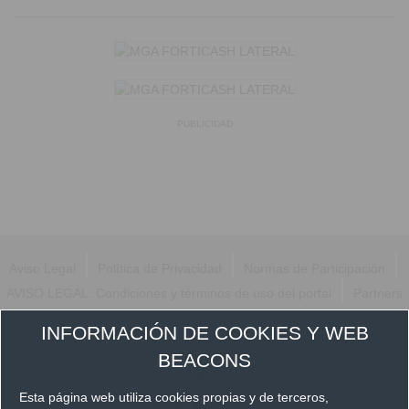
PUBLICIDAD
|
|
|
Aviso Legal
Política de Privacidad
Normas de Participación
|
AVISO LEGAL: Condiciones y términos de uso del portal
Partners
Síguenos en
INFORMACIÓN DE COOKIES Y WEB
BEACONS
Esta página web utiliza cookies propias y de terceros,