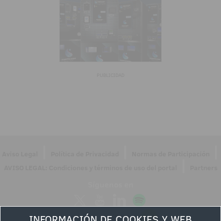
PUBLICIDAD
|
|
|
Aviso Legal
Política de Privacidad
Normas de Participación
|
AVISO LEGAL: Condiciones y términos de uso del portal
Partners
Síguenos en
INFORMACIÓN DE COOKIES Y WEB