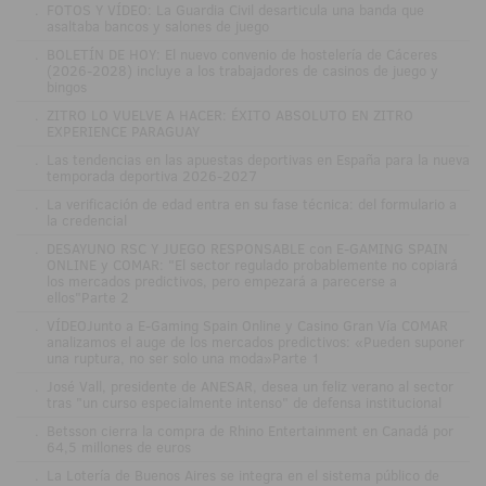
.
FOTOS Y VÍDEO: La Guardia Civil desarticula una banda que
asaltaba bancos y salones de juego
.
BOLETÍN DE HOY: El nuevo convenio de hostelería de Cáceres
(2026-2028) incluye a los trabajadores de casinos de juego y
bingos
.
ZITRO LO VUELVE A HACER: ÉXITO ABSOLUTO EN ZITRO
EXPERIENCE PARAGUAY
.
Las tendencias en las apuestas deportivas en España para la nueva
temporada deportiva 2026-2027
.
La verificación de edad entra en su fase técnica: del formulario a
la credencial
.
DESAYUNO RSC Y JUEGO RESPONSABLE con E-GAMING SPAIN
ONLINE y COMAR: "El sector regulado probablemente no copiará
los mercados predictivos, pero empezará a parecerse a
ellos"Parte 2
.
VÍDEOJunto a E-Gaming Spain Online y Casino Gran Vía COMAR
analizamos el auge de los mercados predictivos: «Pueden suponer
una ruptura, no ser solo una moda»Parte 1
.
José Vall, presidente de ANESAR, desea un feliz verano al sector
tras "un curso especialmente intenso" de defensa institucional
.
Betsson cierra la compra de Rhino Entertainment en Canadá por
64,5 millones de euros
.
La Lotería de Buenos Aires se integra en el sistema público de