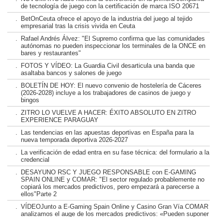
de tecnología de juego con la certificación de marca ISO 20671
.
BetOnCeuta ofrece el apoyo de la industria del juego al tejido
empresarial tras la crisis vivida en Ceuta
.
Rafael Andrés Álvez: "El Supremo confirma que las comunidades
autónomas no pueden inspeccionar los terminales de la ONCE en
bares y restaurantes"
.
FOTOS Y VÍDEO: La Guardia Civil desarticula una banda que
asaltaba bancos y salones de juego
.
BOLETÍN DE HOY: El nuevo convenio de hostelería de Cáceres
(2026-2028) incluye a los trabajadores de casinos de juego y
bingos
.
ZITRO LO VUELVE A HACER: ÉXITO ABSOLUTO EN ZITRO
EXPERIENCE PARAGUAY
.
Las tendencias en las apuestas deportivas en España para la
nueva temporada deportiva 2026-2027
.
La verificación de edad entra en su fase técnica: del formulario a la
credencial
.
DESAYUNO RSC Y JUEGO RESPONSABLE con E-GAMING
SPAIN ONLINE y COMAR: "El sector regulado probablemente no
copiará los mercados predictivos, pero empezará a parecerse a
ellos"Parte 2
.
VÍDEOJunto a E-Gaming Spain Online y Casino Gran Vía COMAR
analizamos el auge de los mercados predictivos: «Pueden suponer