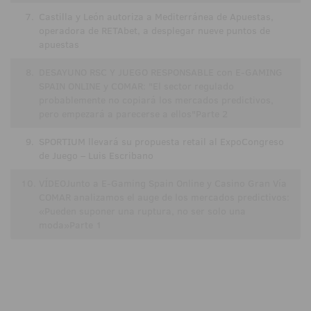
7.
Castilla y León autoriza a Mediterránea de Apuestas,
operadora de RETAbet, a desplegar nueve puntos de
apuestas
8.
DESAYUNO RSC Y JUEGO RESPONSABLE con E-GAMING
SPAIN ONLINE y COMAR: "El sector regulado
probablemente no copiará los mercados predictivos,
pero empezará a parecerse a ellos"Parte 2
9.
SPORTIUM llevará su propuesta retail al ExpoCongreso
de Juego – Luis Escribano
10.
VÍDEOJunto a E-Gaming Spain Online y Casino Gran Vía
COMAR analizamos el auge de los mercados predictivos:
«Pueden suponer una ruptura, no ser solo una
moda»Parte 1