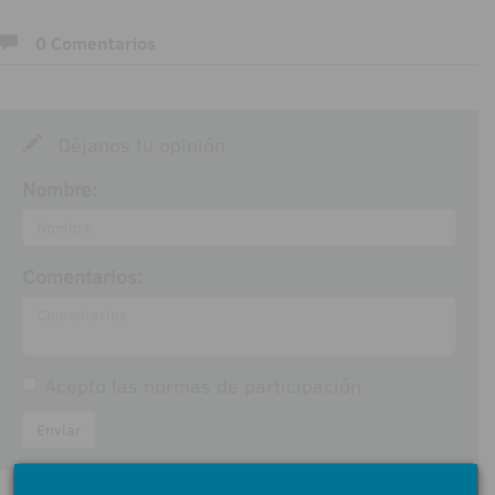
0 Comentarios
Déjanos tu opinión
Nombre:
Comentarios:
Acepto las
normas de participación
Enviar
< Volver a Opiniones