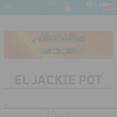
Menú
EL JACKIE POT
07
17
JUL
2023