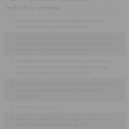
leído de la semana
1.
Los 65 casinos de Codere y el Hipódromo de las
Américas saldrán a subasta en México
2.
EN EXCLUSIVA Codere responde a la subasta del SAT y
descarta impacto en el Hipódromo de las Américas y
sus casinos: "No afectará la operación"
3.
ENTREVISTA en EXCLUSIVA con Kissy Chandiramani:
"Ceuta sigue siendo una apuesta segura" para las
empresas de juego online y tecnológicas
4.
MGA cierra la gala del Juego Responsable en el Teatro
Real con el premio más esperado: Empresa del
AñoVÍDEO
5.
Betinia llega a España
6.
Manuel Lao, exdueño de Cirsa, gana millones con el
'boom' de los centros de datos de Merlin