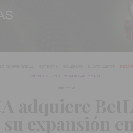
GO RESPONSABLE
NOTICIAS
GALERÍAS
EL JACKIEPOT
DESAY
PREMIOS JUEGO RESPONSABLE Y RSC
PUBLICIDAD
A adquiere BetL
 su expansión en