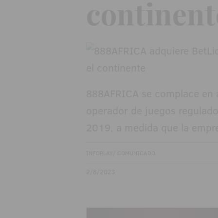
continent
888AFRICA se complace en a
operador de juegos regulado
2019, a medida que la empre
INFOPLAY/ COMUNICADO
2/8/2023