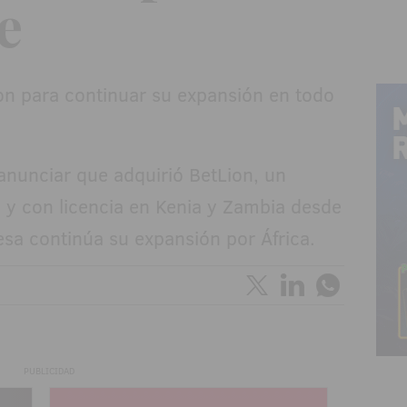
e
nunciar que adquirió BetLion, un
 y con licencia en Kenia y Zambia desde
sa continúa su expansión por África.
PUBLICIDAD