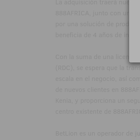
La adquisición traerá nuevos 
888AFRICA, junto con un fro
por una solución de product
beneficia de 4 años de invers
Con la suma de una licencia
(RDC), se espera que la tra
escala en el negocio, así co
de nuevos clientes en 888AFR
Kenia, y proporciona un segu
centro existente de 888AFRI
BetLion es un operador de j